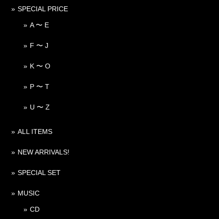
SPECIAL PRICE
A 〜 E
F 〜 J
K 〜 O
P 〜 T
U 〜 Z
ALL ITEMS
NEW ARRIVALS!
SPECIAL SET
MUSIC
CD