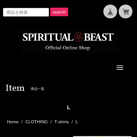
search
Toggle
navigati
Item
商品一覧
L
Home
CLOTHING
T-shirts
L