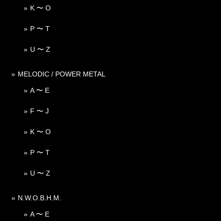
K 〜 O
P 〜 T
U 〜 Z
MELODIC / POWER METAL
A 〜 E
F 〜 J
K 〜 O
P 〜 T
U 〜 Z
N.W.O.B.H.M.
A 〜 E