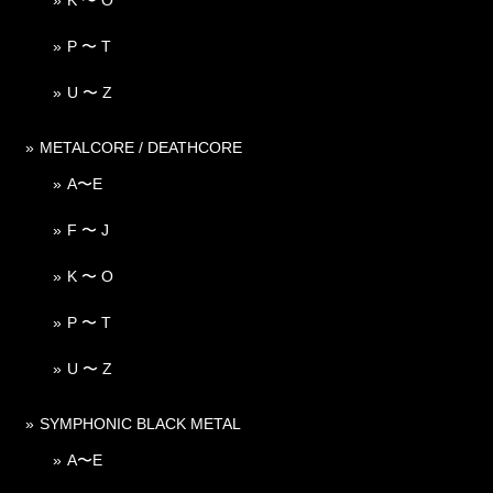
P 〜 T
U 〜 Z
METALCORE / DEATHCORE
A〜E
F 〜 J
K 〜 O
P 〜 T
U 〜 Z
SYMPHONIC BLACK METAL
A〜E