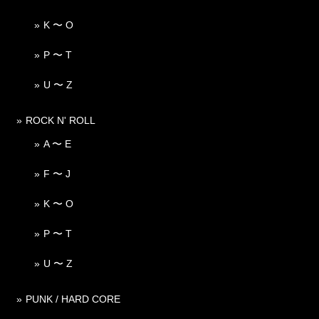
K 〜 O
P 〜 T
U 〜 Z
ROCK N' ROLL
A 〜 E
F 〜 J
K 〜 O
P 〜 T
U 〜 Z
PUNK / HARD CORE