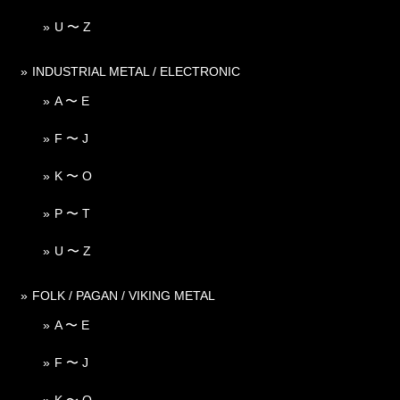
U 〜 Z
INDUSTRIAL METAL / ELECTRONIC
A 〜 E
F 〜 J
K 〜 O
P 〜 T
U 〜 Z
FOLK / PAGAN / VIKING METAL
A 〜 E
F 〜 J
K 〜 O