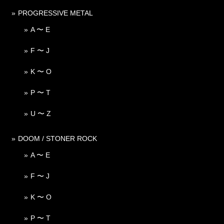
PROGRESSIVE METAL
A 〜 E
F 〜 J
K 〜 O
P 〜 T
U 〜 Z
DOOM / STONER ROCK
A 〜 E
F 〜 J
K 〜 O
P 〜 T