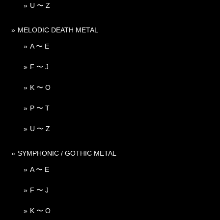
U 〜 Z
MELODIC DEATH METAL
A 〜 E
F 〜 J
K 〜 O
P 〜 T
U 〜 Z
SYMPHONIC / GOTHIC METAL
A 〜 E
F 〜 J
K 〜 O