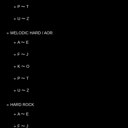
P 〜 T
U 〜 Z
MELODIC HARD / AOR
A 〜 E
F 〜 J
K 〜 O
P 〜 T
U 〜 Z
HARD ROCK
A 〜 E
F 〜 J