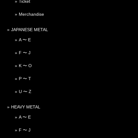
Ticket
Merchandise
JAPANESE METAL
A 〜 E
F 〜 J
K 〜 O
P 〜 T
U 〜 Z
HEAVY METAL
A 〜 E
F 〜 J