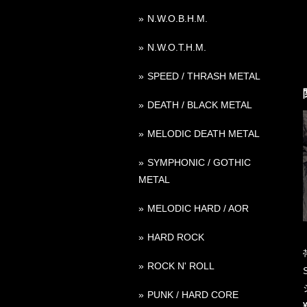
N.W.O.B.H.M.
N.W.O.T.H.M.
SPEED / THRASH METAL
DEATH / BLACK METAL
MELODIC DEATH METAL
SYMPHONIC / GOTHIC
METAL
MELODIC HARD / AOR
HARD ROCK
ROCK N' ROLL
PUNK / HARD CORE