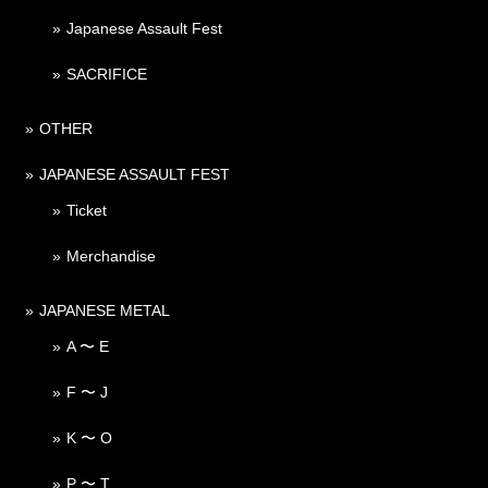
Japanese Assault Fest
SACRIFICE
OTHER
JAPANESE ASSAULT FEST
Ticket
Merchandise
JAPANESE METAL
A 〜 E
F 〜 J
K 〜 O
P 〜 T