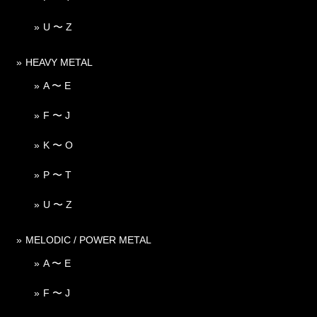
U 〜 Z
HEAVY METAL
A 〜 E
F 〜 J
K 〜 O
P 〜 T
U 〜 Z
MELODIC / POWER METAL
A 〜 E
F 〜 J