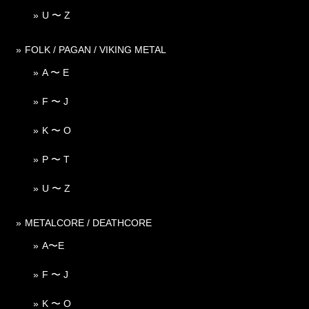
U 〜 Z
FOLK / PAGAN / VIKING METAL
A 〜 E
F 〜 J
K 〜 O
P 〜 T
U 〜 Z
METALCORE / DEATHCORE
A〜E
F 〜 J
K 〜 O