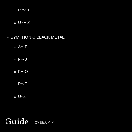
P 〜 T
U 〜 Z
SYMPHONIC BLACK METAL
A〜E
F〜J
K〜O
P〜T
U~Z
Guide
ご利用ガイド