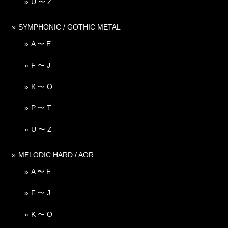
U 〜 Z
SYMPHONIC / GOTHIC METAL
A 〜 E
F 〜 J
K 〜 O
P 〜 T
U 〜 Z
MELODIC HARD / AOR
A 〜 E
F 〜 J
K 〜 O