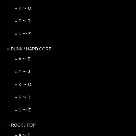
K 〜 O
P 〜 T
U 〜 Z
PUNK / HARD CORE
A 〜 E
F 〜 J
K 〜 O
P 〜 T
U 〜 Z
ROCK / POP
A 〜 E