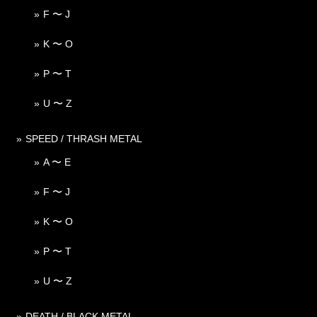
F 〜 J
K 〜 O
P 〜 T
U 〜 Z
SPEED / THRASH METAL
A 〜 E
F 〜 J
K 〜 O
P 〜 T
U 〜 Z
DEATH / BLACK METAL