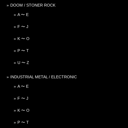
DOOM / STONER ROCK
A 〜 E
F 〜 J
K 〜 O
P 〜 T
U 〜 Z
INDUSTRIAL METAL / ELECTRONIC
A 〜 E
F 〜 J
K 〜 O
P 〜 T