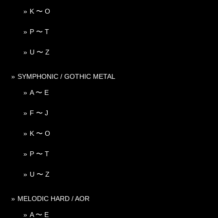
K 〜 O
P 〜 T
U 〜 Z
SYMPHONIC / GOTHIC METAL
A 〜 E
F 〜 J
K 〜 O
P 〜 T
U 〜 Z
MELODIC HARD / AOR
A 〜 E