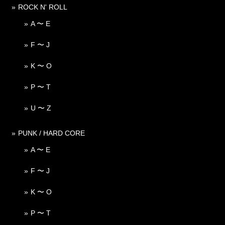
ROCK N' ROLL
A 〜 E
F 〜 J
K 〜 O
P 〜 T
U 〜 Z
PUNK / HARD CORE
A 〜 E
F 〜 J
K 〜 O
P 〜 T