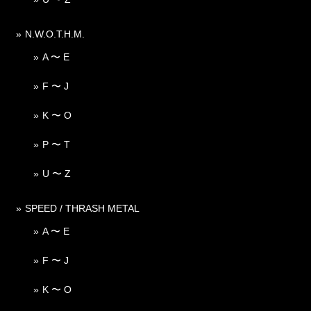
N.W.O.T.H.M.
A 〜 E
F 〜 J
K 〜 O
P 〜 T
U 〜 Z
SPEED / THRASH METAL
A 〜 E
F 〜 J
K 〜 O