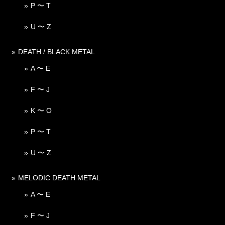
P 〜 T
U 〜 Z
DEATH / BLACK METAL
A 〜 E
F 〜 J
K 〜 O
P 〜 T
U 〜 Z
MELODIC DEATH METAL
A 〜 E
F 〜 J