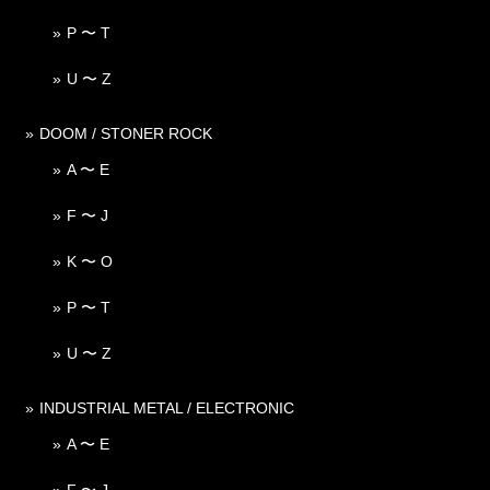
P 〜 T
U 〜 Z
DOOM / STONER ROCK
A 〜 E
F 〜 J
K 〜 O
P 〜 T
U 〜 Z
INDUSTRIAL METAL / ELECTRONIC
A 〜 E
F 〜 J