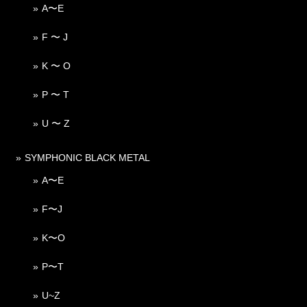
A〜E
F 〜 J
K 〜 O
P 〜 T
U 〜 Z
SYMPHONIC BLACK METAL
A〜E
F〜J
K〜O
P〜T
U~Z