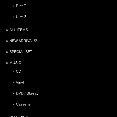
P 〜 T
U 〜 Z
ALL ITEMS
NEW ARRIVALS!
SPECIAL SET
MUSIC
CD
Vinyl
DVD / Blu-ray
Cassette