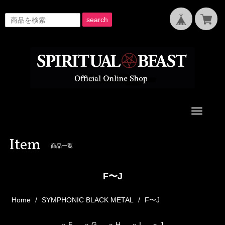
search
Toggle
navigati
Item
商品一覧
F〜J
Home
SYMPHONIC BLACK METAL
F〜J
F
G
H
I
J