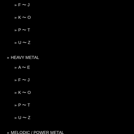
F 〜 J
K 〜 O
P 〜 T
U 〜 Z
HEAVY METAL
A 〜 E
F 〜 J
K 〜 O
P 〜 T
U 〜 Z
MELODIC / POWER METAL