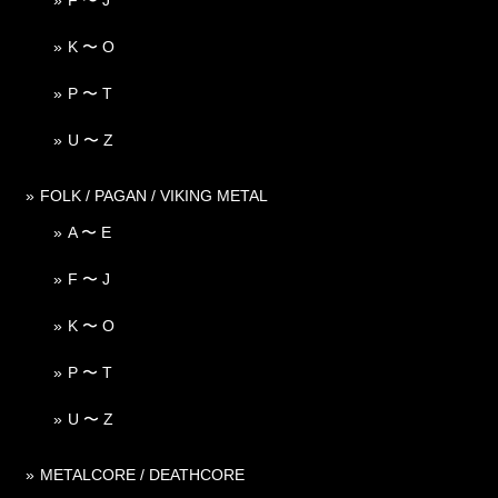
K 〜 O
P 〜 T
U 〜 Z
FOLK / PAGAN / VIKING METAL
A 〜 E
F 〜 J
K 〜 O
P 〜 T
U 〜 Z
METALCORE / DEATHCORE