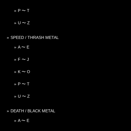
P 〜 T
U 〜 Z
SPEED / THRASH METAL
A 〜 E
F 〜 J
K 〜 O
P 〜 T
U 〜 Z
DEATH / BLACK METAL
A 〜 E