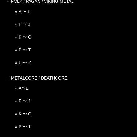
FOLK / PAGAN / VIKING METAL
A 〜 E
F 〜 J
K 〜 O
P 〜 T
U 〜 Z
METALCORE / DEATHCORE
A〜E
F 〜 J
K 〜 O
P 〜 T