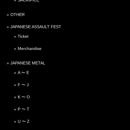
OTHER
JAPANESE ASSAULT FEST
Ticket
Merchandise
JAPANESE METAL
A 〜 E
F 〜 J
K 〜 O
P 〜 T
U 〜 Z