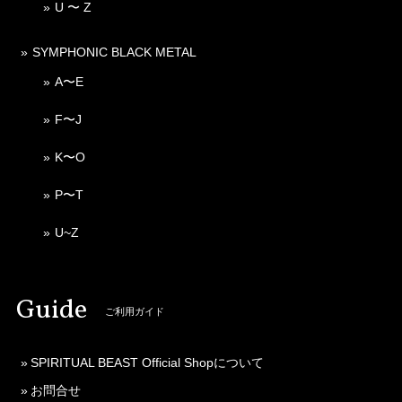
U 〜 Z
SYMPHONIC BLACK METAL
A〜E
F〜J
K〜O
P〜T
U~Z
Guide
ご利用ガイド
SPIRITUAL BEAST Official Shopについて
お問合せ