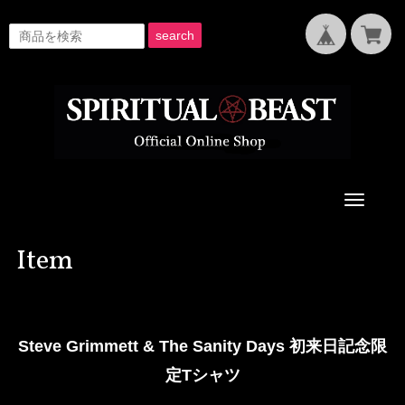
search
Toggle
navigati
Item
Steve Grimmett & The Sanity Days 初来日記念限
定Tシャツ