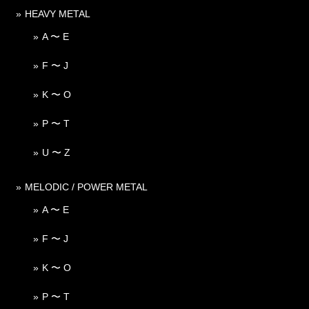
HEAVY METAL
A 〜 E
F 〜 J
K 〜 O
P 〜 T
U 〜 Z
MELODIC / POWER METAL
A 〜 E
F 〜 J
K 〜 O
P 〜 T