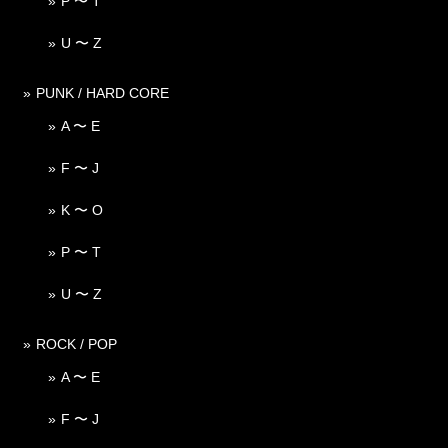
P 〜 T
U 〜 Z
PUNK / HARD CORE
A 〜 E
F 〜 J
K 〜 O
P 〜 T
U 〜 Z
ROCK / POP
A 〜 E
F 〜 J