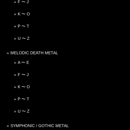
F 〜 J
K 〜 O
P 〜 T
U 〜 Z
MELODIC DEATH METAL
A 〜 E
F 〜 J
K 〜 O
P 〜 T
U 〜 Z
SYMPHONIC / GOTHIC METAL