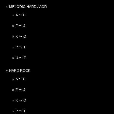
MELODIC HARD / AOR
A 〜 E
F 〜 J
K 〜 O
P 〜 T
U 〜 Z
HARD ROCK
A 〜 E
F 〜 J
K 〜 O
P 〜 T