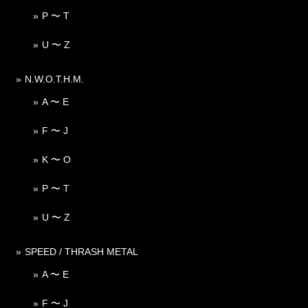
P 〜 T
U 〜 Z
N.W.O.T.H.M.
A 〜 E
F 〜 J
K 〜 O
P 〜 T
U 〜 Z
SPEED / THRASH METAL
A 〜 E
F 〜 J