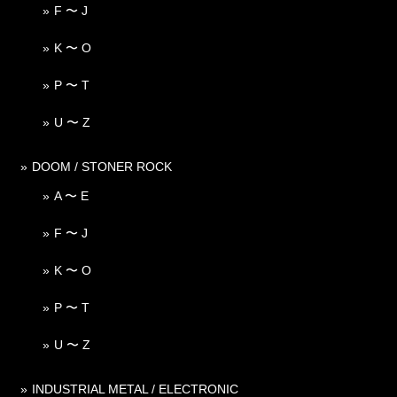
F 〜 J
K 〜 O
P 〜 T
U 〜 Z
DOOM / STONER ROCK
A 〜 E
F 〜 J
K 〜 O
P 〜 T
U 〜 Z
INDUSTRIAL METAL / ELECTRONIC