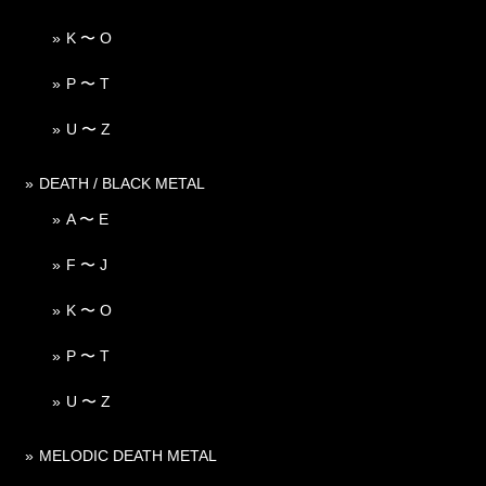
K 〜 O
P 〜 T
U 〜 Z
DEATH / BLACK METAL
A 〜 E
F 〜 J
K 〜 O
P 〜 T
U 〜 Z
MELODIC DEATH METAL