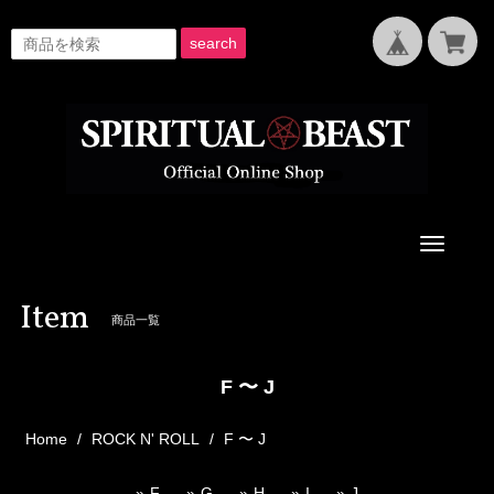
search
Toggle
navigati
Item
商品一覧
F 〜 J
Home
ROCK N' ROLL
F 〜 J
F
G
H
I
J