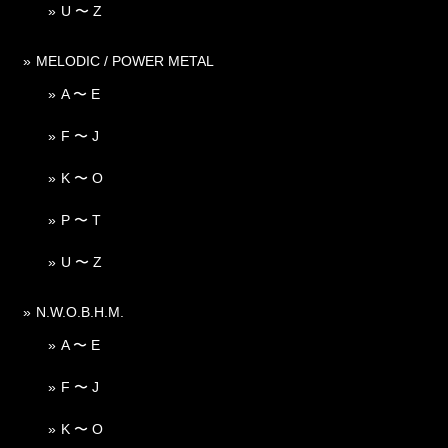
U 〜 Z
MELODIC / POWER METAL
A 〜 E
F 〜 J
K 〜 O
P 〜 T
U 〜 Z
N.W.O.B.H.M.
A 〜 E
F 〜 J
K 〜 O