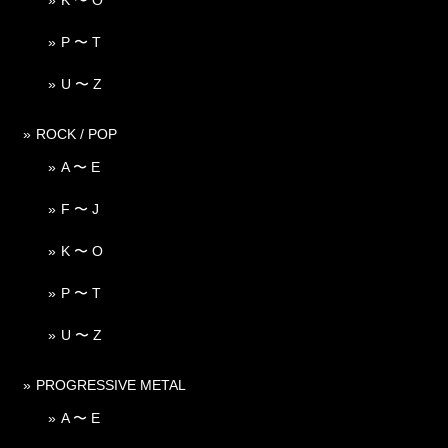
P 〜 T
U 〜 Z
ROCK / POP
A 〜 E
F 〜 J
K 〜 O
P 〜 T
U 〜 Z
PROGRESSIVE METAL
A 〜 E