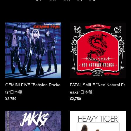
GEMINI FIVE "Babylon Rocke
FATAL SMILE "Neo Natural Fr
ts"日本盤
eaks"日本盤
¥2,750
¥2,750