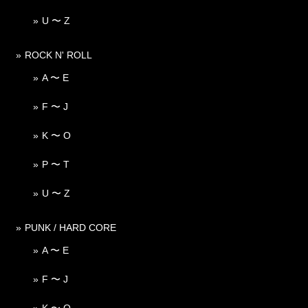
U 〜 Z
ROCK N' ROLL
A 〜 E
F 〜 J
K 〜 O
P 〜 T
U 〜 Z
PUNK / HARD CORE
A 〜 E
F 〜 J
K 〜 O