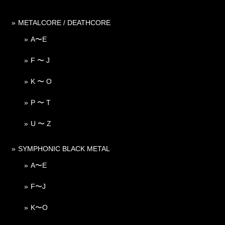
METALCORE / DEATHCORE
A〜E
F 〜 J
K 〜 O
P 〜 T
U 〜 Z
SYMPHONIC BLACK METAL
A〜E
F〜J
K〜O