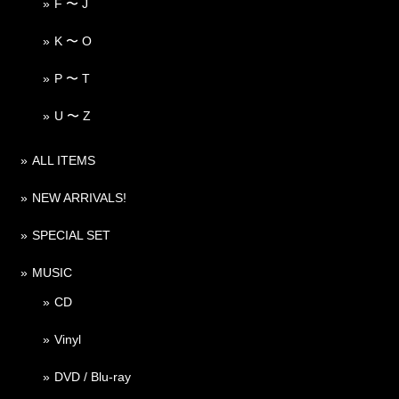
F 〜 J
K 〜 O
P 〜 T
U 〜 Z
ALL ITEMS
NEW ARRIVALS!
SPECIAL SET
MUSIC
CD
Vinyl
DVD / Blu-ray