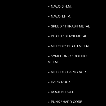
N.W.O.B.H.M.
N.W.O.T.H.M.
SPEED / THRASH METAL
DEATH / BLACK METAL
MELODIC DEATH METAL
SYMPHONIC / GOTHIC
METAL
MELODIC HARD / AOR
HARD ROCK
ROCK N' ROLL
PUNK / HARD CORE