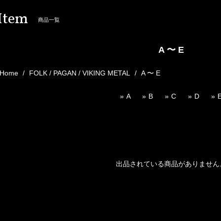
Item
商品一覧
A 〜 E
Home
FOLK / PAGAN / VIKING METAL
A 〜 E
A
B
C
D
出品されている商品がありません