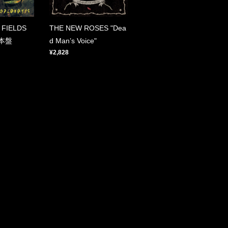
FIELDS
THE NEW ROSES "Dea
日本盤
d Man’s Voice"
¥2,828