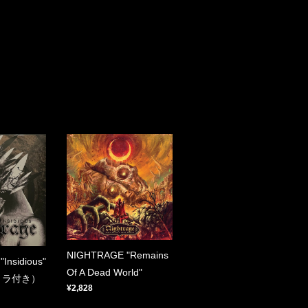
NIGHTRAGE "Remains
Insidious"
Of A Dead World"
トラ付き）
¥2,828