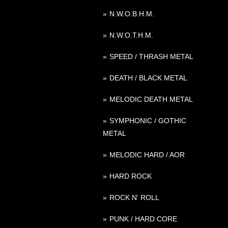
N.W.O.B.H.M.
N.W.O.T.H.M.
SPEED / THRASH METAL
DEATH / BLACK METAL
MELODIC DEATH METAL
SYMPHONIC / GOTHIC
METAL
MELODIC HARD / AOR
HARD ROCK
ROCK N' ROLL
PUNK / HARD CORE