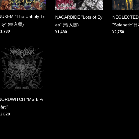
NUKEM "The Unholy Tri
NACARBIDE "Lots of Ey
NEGLECTED 
nity" (輸入盤)
es" (輸入盤)
"Splenetic"
¥1,780
¥1,480
¥2,750
NORDWITCH "Mørk Pr
feti"
¥2,828