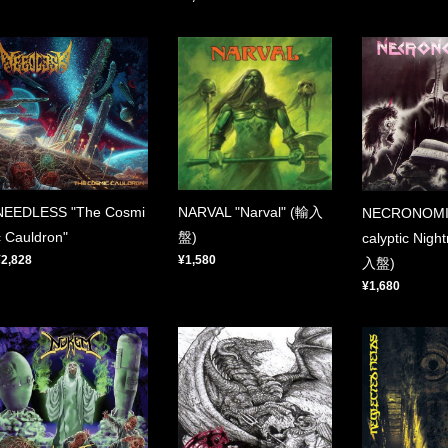
NEEDLESS "The Cosmi
NARVAL "Narval" (輸入
NECRONOMI
c Cauldron"
盤)
calyptic Nigh
¥2,828
¥1,580
入盤)
¥1,680