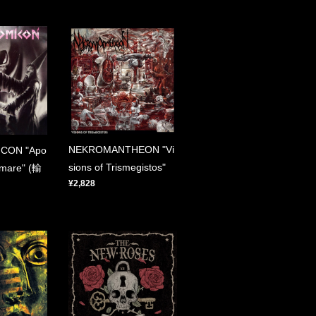
NEKROMANTHEON "Vi
CON "Apo
sions of Trismegistos"
tmare" (輸
¥2,828