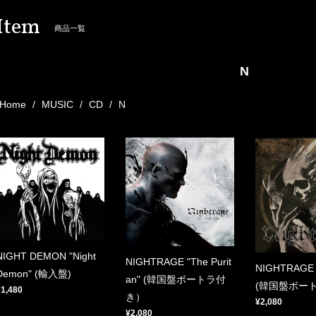
Item
商品一覧
N
Home
MUSIC
CD
N
NIGHT DEMON "Night
NIGHTRAGE "The Purit
NIGHTRAGE "
Demon" (輸入盤)
an" (韓国盤ボートラ付
(韓国盤ボー
¥1,480
き）
¥2,080
¥2,080