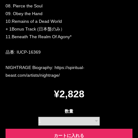
08. Pierce the Soul
09. Obey the Hand
10.Remains of a Dead World
+ 1Bonus Track (日本盤のみ）
11.Beneath The Realm Of Agony*
品番: IUCP-16369
NIGHTRAGE Biography:
https://spiritual-
beast.com/artists/nightrage/
¥2,828
数量
カートに入れる