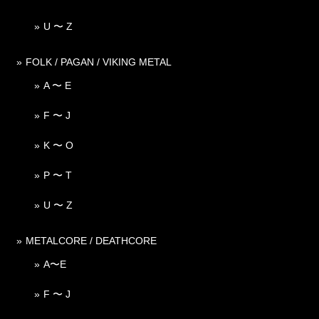
U 〜 Z
FOLK / PAGAN / VIKING METAL
A 〜 E
F 〜 J
K 〜 O
P 〜 T
U 〜 Z
METALCORE / DEATHCORE
A〜E
F 〜 J