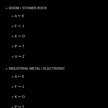
DOOM / STONER ROCK
A 〜 E
F 〜 J
K 〜 O
P 〜 T
U 〜 Z
INDUSTRIAL METAL / ELECTRONIC
A 〜 E
F 〜 J
K 〜 O
P 〜 T