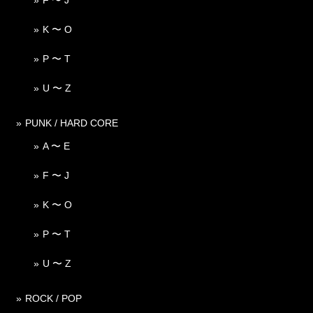
K 〜 O
P 〜 T
U 〜 Z
PUNK / HARD CORE
A 〜 E
F 〜 J
K 〜 O
P 〜 T
U 〜 Z
ROCK / POP