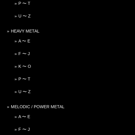
P 〜 T
U 〜 Z
HEAVY METAL
A 〜 E
F 〜 J
K 〜 O
P 〜 T
U 〜 Z
MELODIC / POWER METAL
A 〜 E
F 〜 J