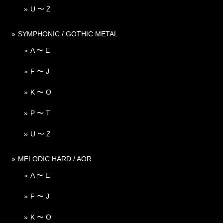
U 〜 Z
SYMPHONIC / GOTHIC METAL
A 〜 E
F 〜 J
K 〜 O
P 〜 T
U 〜 Z
MELODIC HARD / AOR
A 〜 E
F 〜 J
K 〜 O