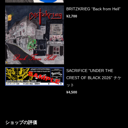
BRITZKRIEG “Back from Hell”
¥2,700
SACRIFICE "UNDER THE
CREST OF BLACK 2026" チケ
ット
¥4,500
ショップの評価