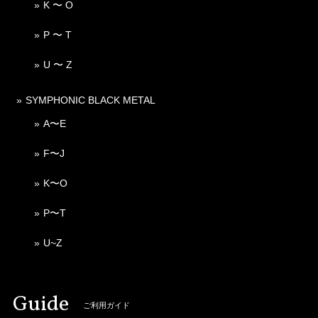
K 〜 O
P 〜 T
U 〜 Z
SYMPHONIC BLACK METAL
A〜E
F〜J
K〜O
P〜T
U~Z
Guide
ご利用ガイド