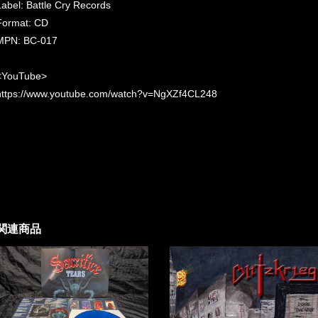
Label: Battle Cry Records ‎
Format: CD
MPN: BC-017
<YouTube>
https://www.youtube.com/watch?v=NgXZf4CL248
関連商品