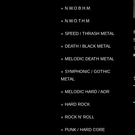
N.W.O.B.H.M.
N.W.O.T.H.M.
SPEED / THRASH METAL
DEATH / BLACK METAL
MELODIC DEATH METAL
SYMPHONIC / GOTHIC
METAL
MELODIC HARD / AOR
HARD ROCK
ROCK N' ROLL
PUNK / HARD CORE