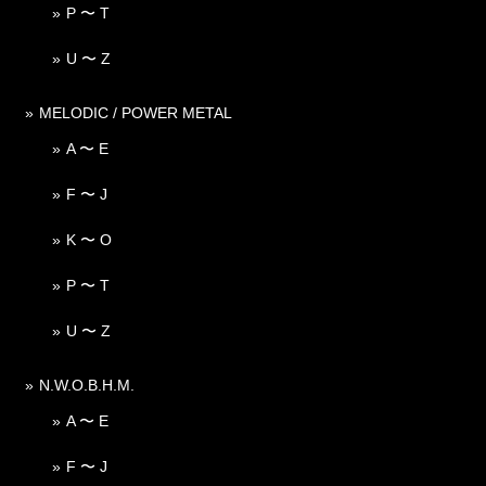
P 〜 T
U 〜 Z
MELODIC / POWER METAL
A 〜 E
F 〜 J
K 〜 O
P 〜 T
U 〜 Z
N.W.O.B.H.M.
A 〜 E
F 〜 J