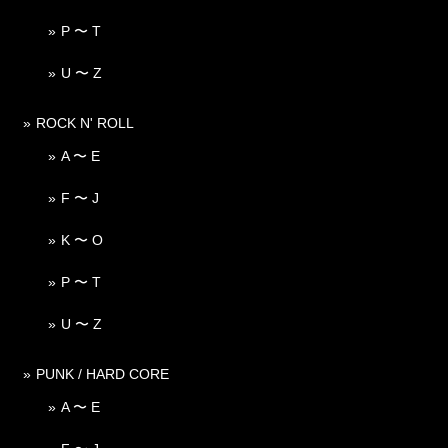
P 〜 T
U 〜 Z
ROCK N' ROLL
A 〜 E
F 〜 J
K 〜 O
P 〜 T
U 〜 Z
PUNK / HARD CORE
A 〜 E