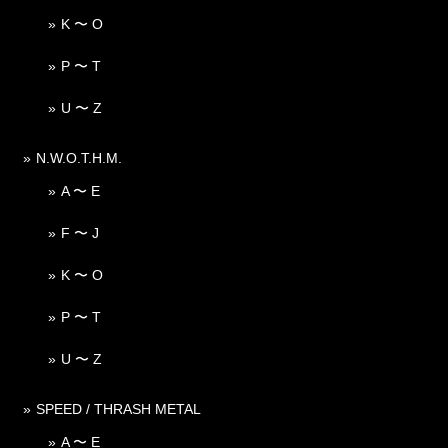
K 〜 O
P 〜 T
U 〜 Z
N.W.O.T.H.M.
A 〜 E
F 〜 J
K 〜 O
P 〜 T
U 〜 Z
SPEED / THRASH METAL
A 〜 E