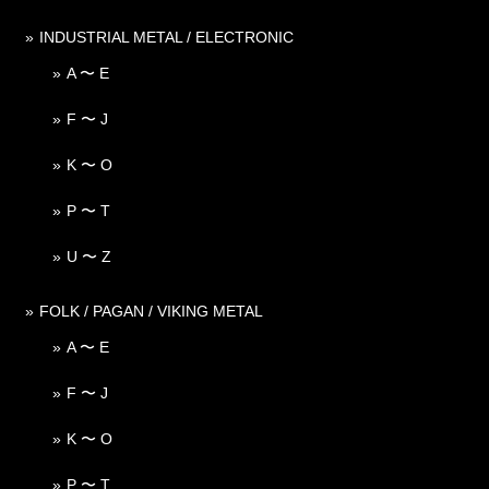
INDUSTRIAL METAL / ELECTRONIC
A 〜 E
F 〜 J
K 〜 O
P 〜 T
U 〜 Z
FOLK / PAGAN / VIKING METAL
A 〜 E
F 〜 J
K 〜 O
P 〜 T