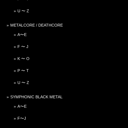
U 〜 Z
METALCORE / DEATHCORE
A〜E
F 〜 J
K 〜 O
P 〜 T
U 〜 Z
SYMPHONIC BLACK METAL
A〜E
F〜J