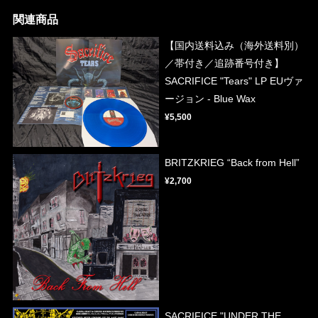
関連商品
【国内送料込み（海外送料別）
／帯付き／追跡番号付き】
SACRIFICE "Tears" LP EUヴァ
ージョン - Blue Wax
¥5,500
BRITZKRIEG “Back from Hell”
¥2,700
SACRIFICE "UNDER THE