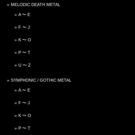
MELODIC DEATH METAL
A 〜 E
F 〜 J
K 〜 O
P 〜 T
U 〜 Z
SYMPHONIC / GOTHIC METAL
A 〜 E
F 〜 J
K 〜 O
P 〜 T