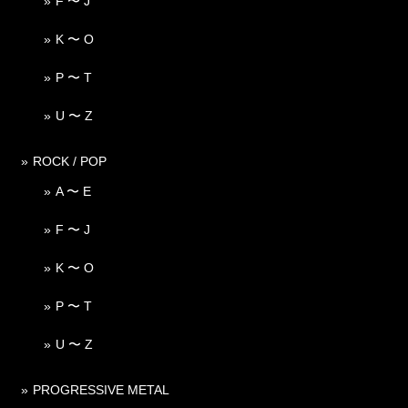
F 〜 J
K 〜 O
P 〜 T
U 〜 Z
ROCK / POP
A 〜 E
F 〜 J
K 〜 O
P 〜 T
U 〜 Z
PROGRESSIVE METAL