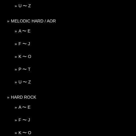
U 〜 Z
MELODIC HARD / AOR
A 〜 E
F 〜 J
K 〜 O
P 〜 T
U 〜 Z
HARD ROCK
A 〜 E
F 〜 J
K 〜 O