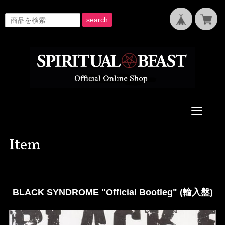
search
Toggle
navigati
Item
BLACK SYNDROME "Official Bootleg" (輸入盤)