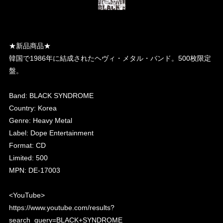
★新品商品★
韓国で1986年に結成されたヘヴィ・メタル・バンド。500枚限定
盤。
Band: BLACK SYNDROME
Country: Korea
Genre: Heavy Metal
Label: Dope Entertainment ‎
Format: CD
Limited: 500
MPN: DE-17003
<YouTube>
https://www.youtube.com/results?
search_query=BLACK+SYNDROME