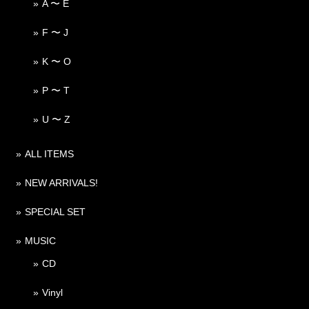
A 〜 E
F 〜 J
K 〜 O
P 〜 T
U 〜 Z
ALL ITEMS
NEW ARRIVALS!
SPECIAL SET
MUSIC
CD
Vinyl