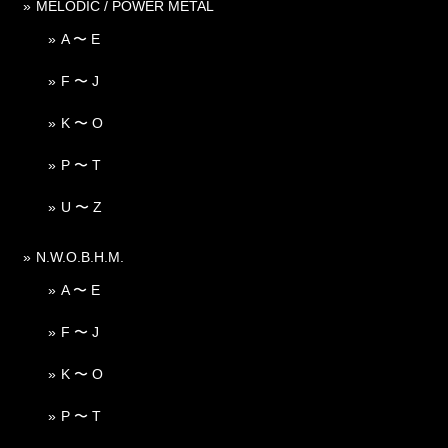
MELODIC / POWER METAL
A 〜 E
F 〜 J
K 〜 O
P 〜 T
U 〜 Z
N.W.O.B.H.M.
A 〜 E
F 〜 J
K 〜 O
P 〜 T