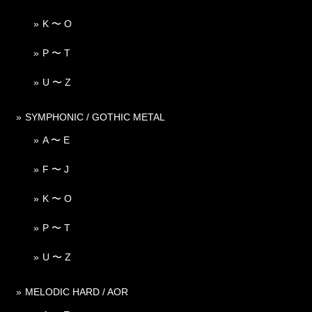
K 〜 O
P 〜 T
U 〜 Z
SYMPHONIC / GOTHIC METAL
A 〜 E
F 〜 J
K 〜 O
P 〜 T
U 〜 Z
MELODIC HARD / AOR