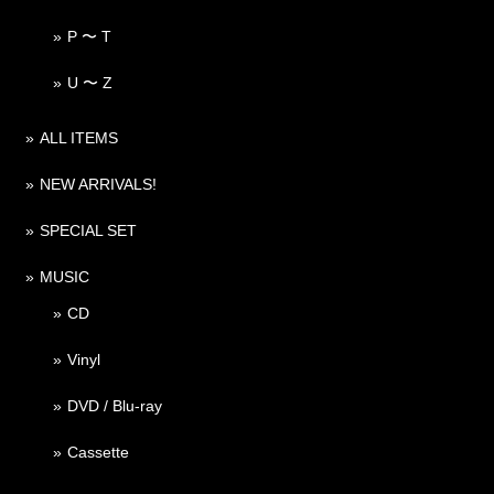
P 〜 T
U 〜 Z
ALL ITEMS
NEW ARRIVALS!
SPECIAL SET
MUSIC
CD
Vinyl
DVD / Blu-ray
Cassette