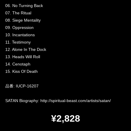
06. No Turning Back
07. The Ritual
08. Siege Mentality
09. Oppression
10. Incantations
11. Testimony
12. Alone In The Dock
13. Heads Will Roll
14. Cenotaph
15. Kiss Of Death
品番: IUCP-16207
SATAN Biography:
http://spiritual-beast.com/artists/satan/
¥2,828