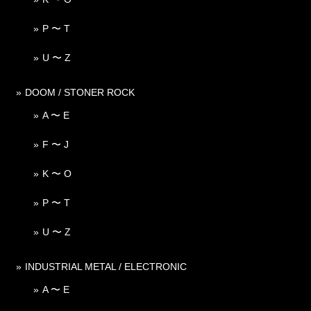
P 〜 T
U 〜 Z
DOOM / STONER ROCK
A 〜 E
F 〜 J
K 〜 O
P 〜 T
U 〜 Z
INDUSTRIAL METAL / ELECTRONIC
A 〜 E