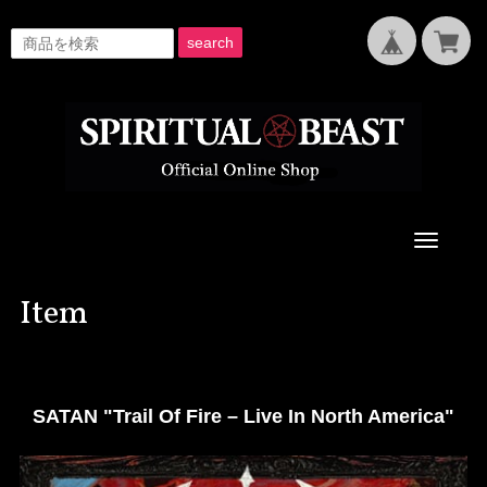
search
Toggle
navigati
Item
SATAN "Trail Of Fire – Live In North America"