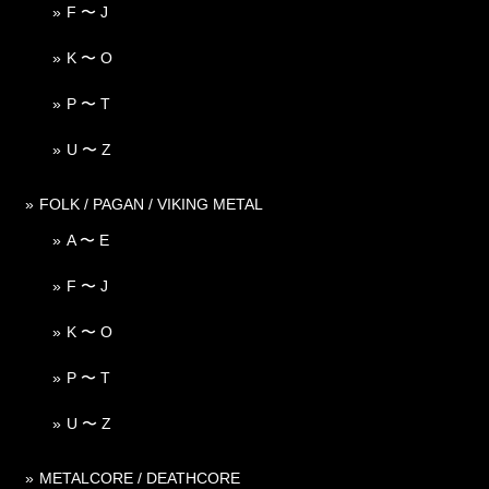
F 〜 J
K 〜 O
P 〜 T
U 〜 Z
FOLK / PAGAN / VIKING METAL
A 〜 E
F 〜 J
K 〜 O
P 〜 T
U 〜 Z
METALCORE / DEATHCORE