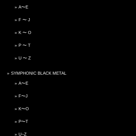
A〜E
F 〜 J
K 〜 O
P 〜 T
U 〜 Z
SYMPHONIC BLACK METAL
A〜E
F〜J
K〜O
P〜T
U~Z