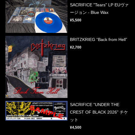
SACRIFICE "Tears" LP EUヴァ
ージョン - Blue Wax
¥5,500
BRITZKRIEG “Back from Hell”
¥2,700
SACRIFICE "UNDER THE
CREST OF BLACK 2026" チケ
ット
¥4,500