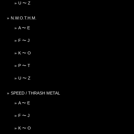
U 〜 Z
N.W.O.T.H.M.
A 〜 E
F 〜 J
K 〜 O
P 〜 T
U 〜 Z
SPEED / THRASH METAL
A 〜 E
F 〜 J
K 〜 O