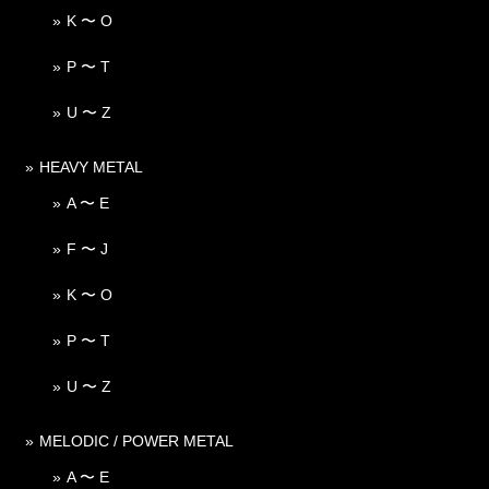
K 〜 O
P 〜 T
U 〜 Z
HEAVY METAL
A 〜 E
F 〜 J
K 〜 O
P 〜 T
U 〜 Z
MELODIC / POWER METAL
A 〜 E