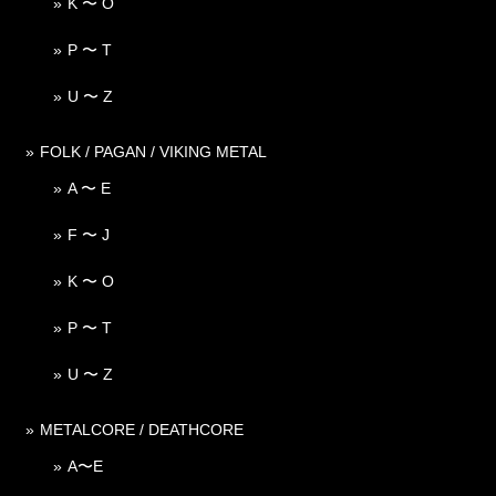
K 〜 O
P 〜 T
U 〜 Z
FOLK / PAGAN / VIKING METAL
A 〜 E
F 〜 J
K 〜 O
P 〜 T
U 〜 Z
METALCORE / DEATHCORE
A〜E