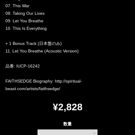
07. This War
08. Taking Our Lives
09. Let You Breathe
10. This Is Everything
+ 1 Bonus Track (日本盤のみ)
11. Let You Breathe (Acoustic Version)
品番: IUCP-16242
FAITHSEDGE Biography:
http://spiritual-
beast.com/artists/faithsedge/
¥2,828
数量