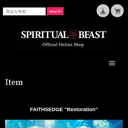
search
Toggle
navigati
Item
FAITHSEDGE "Restoration"