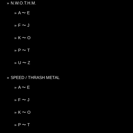
N.W.O.T.H.M.
A 〜 E
F 〜 J
K 〜 O
P 〜 T
U 〜 Z
SPEED / THRASH METAL
A 〜 E
F 〜 J
K 〜 O
P 〜 T