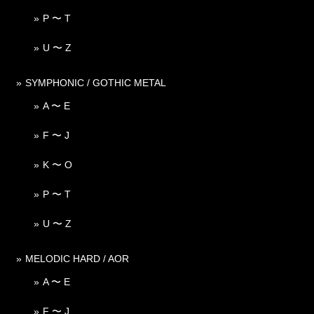
P 〜 T
U 〜 Z
SYMPHONIC / GOTHIC METAL
A 〜 E
F 〜 J
K 〜 O
P 〜 T
U 〜 Z
MELODIC HARD / AOR
A 〜 E
F 〜 J