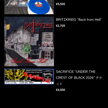
¥5,500
BRITZKRIEG “Back from Hell”
¥2,700
SACRIFICE "UNDER THE
CREST OF BLACK 2026" チケ
ット
¥4,500