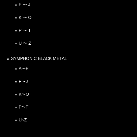
F 〜 J
K 〜 O
P 〜 T
U 〜 Z
SYMPHONIC BLACK METAL
A〜E
F〜J
K〜O
P〜T
U~Z