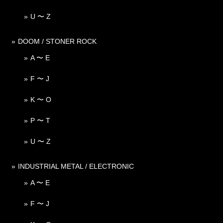
U 〜 Z
DOOM / STONER ROCK
A 〜 E
F 〜 J
K 〜 O
P 〜 T
U 〜 Z
INDUSTRIAL METAL / ELECTRONIC
A 〜 E
F 〜 J