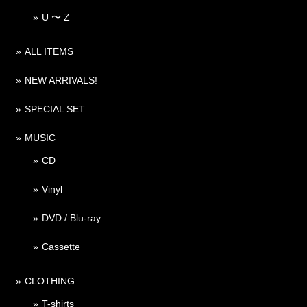
U 〜 Z
ALL ITEMS
NEW ARRIVALS!
SPECIAL SET
MUSIC
CD
Vinyl
DVD / Blu-ray
Cassette
CLOTHING
T-shirts