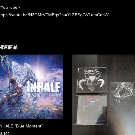
<YouTube>
https://youtu.be/N3OMrVFMEgs?si=YLZESgGV1utaCasW
関連商品
INHALE "Blue Moment"
¥3,100