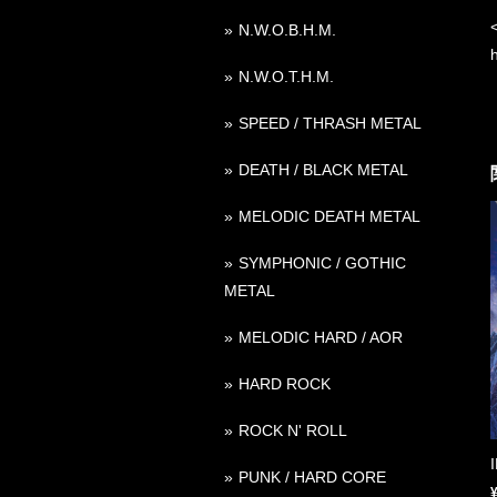
N.W.O.B.H.M.
N.W.O.T.H.M.
SPEED / THRASH METAL
DEATH / BLACK METAL
MELODIC DEATH METAL
SYMPHONIC / GOTHIC
METAL
MELODIC HARD / AOR
HARD ROCK
ROCK N' ROLL
PUNK / HARD CORE