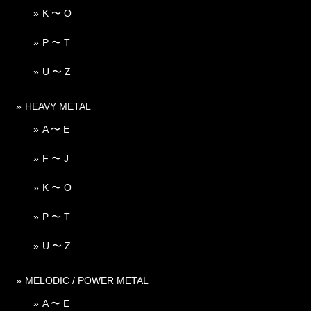
K 〜 O
P 〜 T
U 〜 Z
HEAVY METAL
A 〜 E
F 〜 J
K 〜 O
P 〜 T
U 〜 Z
MELODIC / POWER METAL
A 〜 E