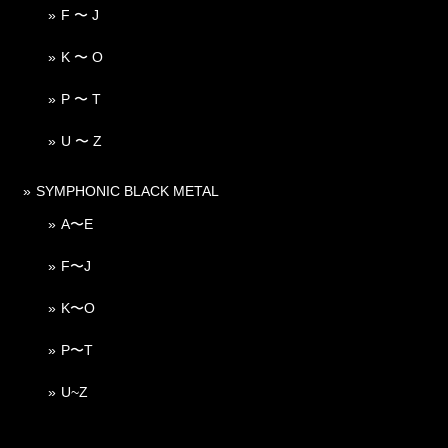
F 〜 J
K 〜 O
P 〜 T
U 〜 Z
SYMPHONIC BLACK METAL
A〜E
F〜J
K〜O
P〜T
U~Z