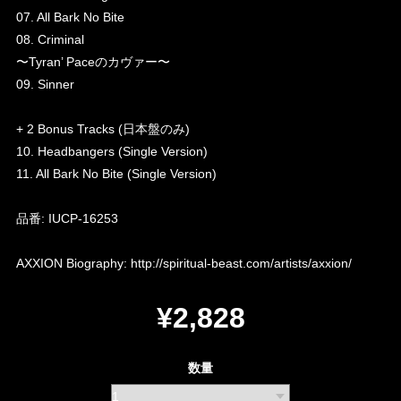
07. All Bark No Bite
08. Criminal
〜Tyran’ Paceのカヴァー〜
09. Sinner
+ 2 Bonus Tracks (日本盤のみ)
10. Headbangers (Single Version)
11. All Bark No Bite (Single Version)
品番: IUCP-16253
AXXION Biography:
http://spiritual-beast.com/artists/axxion/
¥2,828
数量