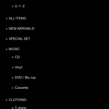
U 〜 Z
ALL ITEMS
NEW ARRIVALS!
SPECIAL SET
MUSIC
CD
Vinyl
DVD / Blu-ray
Cassette
CLOTHING
T-shirts