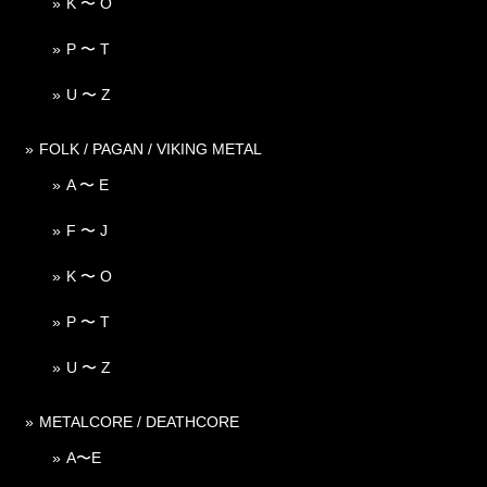
K 〜 O
P 〜 T
U 〜 Z
FOLK / PAGAN / VIKING METAL
A 〜 E
F 〜 J
K 〜 O
P 〜 T
U 〜 Z
METALCORE / DEATHCORE
A〜E