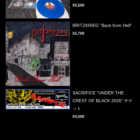
¥5,500
BRITZKRIEG “Back from Hell”
¥2,700
SACRIFICE "UNDER THE
CREST OF BLACK 2026" チケ
ット
¥4,500