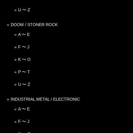
U 〜 Z
DOOM / STONER ROCK
A 〜 E
F 〜 J
K 〜 O
P 〜 T
U 〜 Z
INDUSTRIAL METAL / ELECTRONIC
A 〜 E
F 〜 J