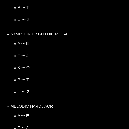
P 〜 T
U 〜 Z
SYMPHONIC / GOTHIC METAL
A 〜 E
F 〜 J
K 〜 O
P 〜 T
U 〜 Z
MELODIC HARD / AOR
A 〜 E
F 〜 J