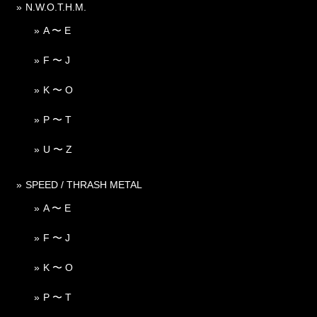
N.W.O.T.H.M.
A 〜 E
F 〜 J
K 〜 O
P 〜 T
U 〜 Z
SPEED / THRASH METAL
A 〜 E
F 〜 J
K 〜 O
P 〜 T