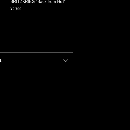
BRITZKRIEG “Back from Hell”
¥2,700
1