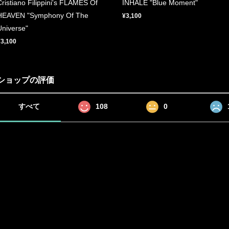
Cristiano Filippini's FLAMES Of
INHALE "Blue Moment"
HEAVEN "Symphony Of The
¥3,100
Universe"
¥3,100
ショップの評価
すべて
108
0