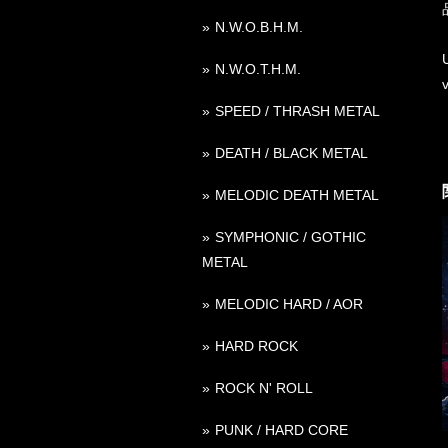
N.W.O.B.H.M.
N.W.O.T.H.M.
SPEED / THRASH METAL
DEATH / BLACK METAL
MELODIC DEATH METAL
SYMPHONIC / GOTHIC
METAL
MELODIC HARD / AOR
HARD ROCK
ROCK N' ROLL
PUNK / HARD CORE