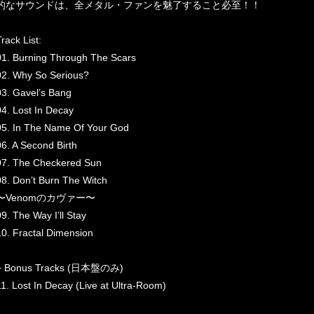
的なサウンドは、全メタル・ファンを魅了すること必至！！
rack List:
01. Burning Through The Scars
02. Why So Serious?
03. Gavel’s Bang
04. Lost In Decay
05. In The Name Of Your God
06. A Second Birth
07. The Checkered Sun
08. Don’t Burn The Witch
〜Venomのカヴァー〜
09. The Way I’ll Stay
10. Fractal Dimension
+ Bonus Tracks (日本盤のみ)
11. Lost In Decay (Live at Ultra-Room)