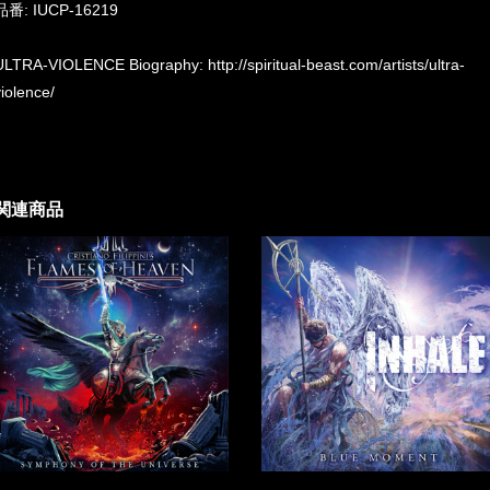
品番: IUCP-16219
ULTRA-VIOLENCE Biography:
http://spiritual-beast.com/artists/ultra-
violence/
関連商品