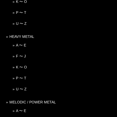
K 〜 O
P 〜 T
U 〜 Z
HEAVY METAL
A 〜 E
F 〜 J
K 〜 O
P 〜 T
U 〜 Z
MELODIC / POWER METAL
A 〜 E