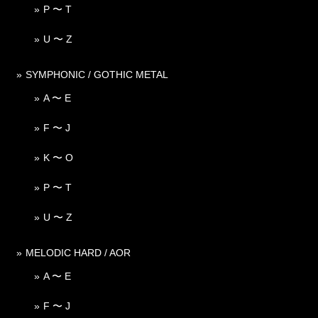
P 〜 T
U 〜 Z
SYMPHONIC / GOTHIC METAL
A 〜 E
F 〜 J
K 〜 O
P 〜 T
U 〜 Z
MELODIC HARD / AOR
A 〜 E
F 〜 J