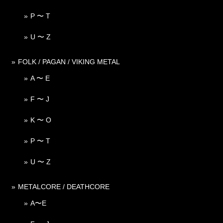
P 〜 T
U 〜 Z
FOLK / PAGAN / VIKING METAL
A 〜 E
F 〜 J
K 〜 O
P 〜 T
U 〜 Z
METALCORE / DEATHCORE
A〜E