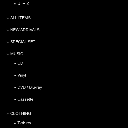
U 〜 Z
ALL ITEMS
NEW ARRIVALS!
SPECIAL SET
MUSIC
CD
Vinyl
DVD / Blu-ray
Cassette
CLOTHING
T-shirts