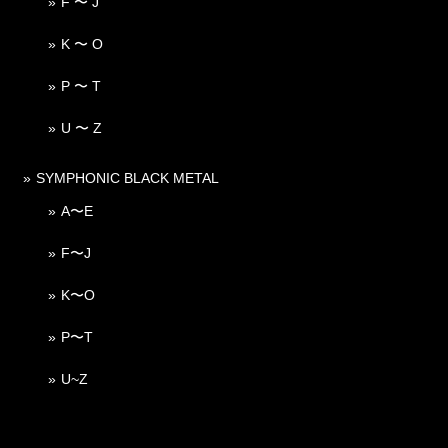
F 〜 J
K 〜 O
P 〜 T
U 〜 Z
SYMPHONIC BLACK METAL
A〜E
F〜J
K〜O
P〜T
U~Z