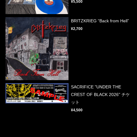
¥5,500
BRITZKRIEG “Back from Hell”
¥2,700
SACRIFICE "UNDER THE
CREST OF BLACK 2026" チケ
ット
¥4,500