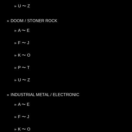
U 〜 Z
DOOM / STONER ROCK
A 〜 E
F 〜 J
K 〜 O
P 〜 T
U 〜 Z
INDUSTRIAL METAL / ELECTRONIC
A 〜 E
F 〜 J
K 〜 O