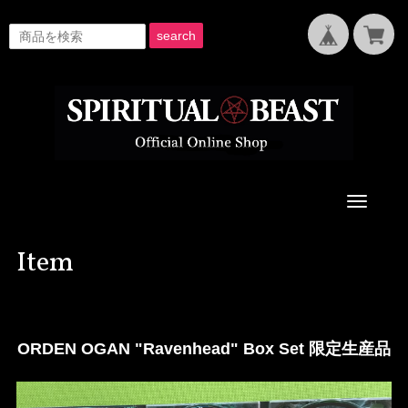
search
Toggle
navigati
Item
ORDEN OGAN "Ravenhead" Box Set 限定生産品