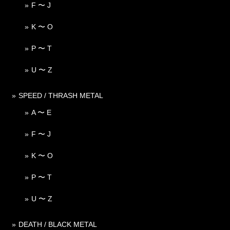
F 〜 J
K 〜 O
P 〜 T
U 〜 Z
SPEED / THRASH METAL
A 〜 E
F 〜 J
K 〜 O
P 〜 T
U 〜 Z
DEATH / BLACK METAL