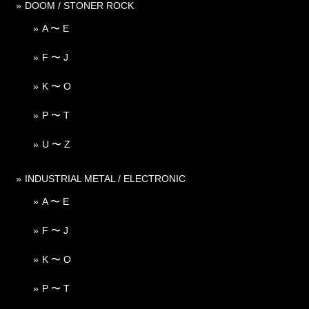
DOOM / STONER ROCK
A 〜 E
F 〜 J
K 〜 O
P 〜 T
U 〜 Z
INDUSTRIAL METAL / ELECTRONIC
A 〜 E
F 〜 J
K 〜 O
P 〜 T