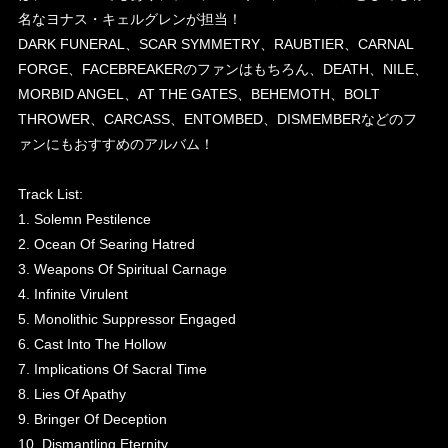
名なヨナス・キェルグレンが担当！
DARK FUNERAL、SCAR SYMMETRY、RAUBTIER、CARNAL
FORGE、FACEBREAKERのファンはもちろん、DEATH、NILE、
MORBID ANGEL、AT THE GATES、BEHEMOTH、BOLT
THROWER、CARCASS、ENTOMBED、DISMEMBERなどのフ
ァンにもおすすめのアルバム！
Track List:
1. Solemn Pestilence
2. Ocean Of Searing Hatred
3. Weapons Of Spiritual Carnage
4. Infinite Virulent
5. Monolithic Suppressor Engaged
6. Cast Into The Hollow
7. Implications Of Sacral Time
8. Lies Of Apathy
9. Bringer Of Deception
10. Dismantling Eternity