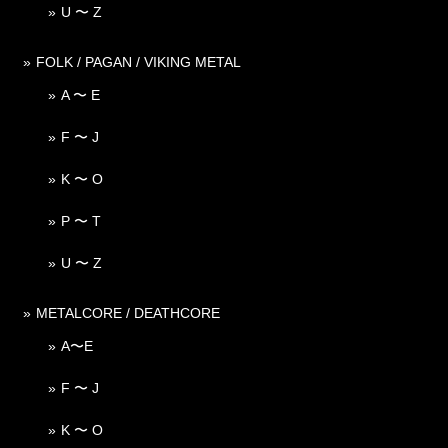
U 〜 Z
FOLK / PAGAN / VIKING METAL
A 〜 E
F 〜 J
K 〜 O
P 〜 T
U 〜 Z
METALCORE / DEATHCORE
A〜E
F 〜 J
K 〜 O