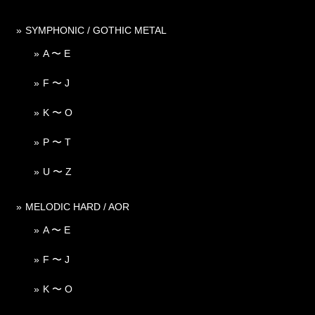
SYMPHONIC / GOTHIC METAL
A 〜 E
F 〜 J
K 〜 O
P 〜 T
U 〜 Z
MELODIC HARD / AOR
A 〜 E
F 〜 J
K 〜 O