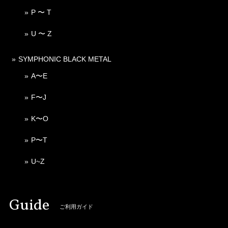
P 〜 T
U 〜 Z
SYMPHONIC BLACK METAL
A〜E
F〜J
K〜O
P〜T
U~Z
Guide
ご利用ガイド