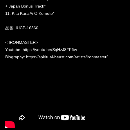
+ Japan Bonus Track*
11. Kita Kara Ai O Komete*
品番: IUCP-16360
< IRONMASTER>
Youtube:
https://youtu.be/SqHzJ8FFftw
Biography:
https://spiritual-beast.com/artists/ironmaster/