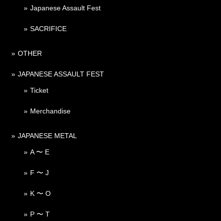
Japanese Assault Fest
SACRIFICE
OTHER
JAPANESE ASSAULT FEST
Ticket
Merchandise
JAPANESE METAL
A 〜 E
F 〜 J
K 〜 O
P 〜 T