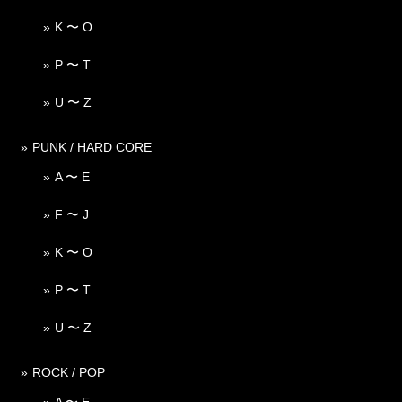
K 〜 O
P 〜 T
U 〜 Z
PUNK / HARD CORE
A 〜 E
F 〜 J
K 〜 O
P 〜 T
U 〜 Z
ROCK / POP
A 〜 E