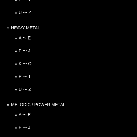
U 〜 Z
HEAVY METAL
A 〜 E
F 〜 J
K 〜 O
P 〜 T
U 〜 Z
MELODIC / POWER METAL
A 〜 E
F 〜 J