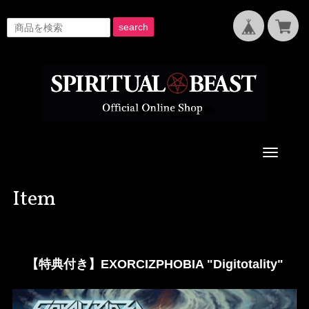
search
Toggle
navigati
Item
【特典付き】EXORCIZPHOBIA "Digitotality"