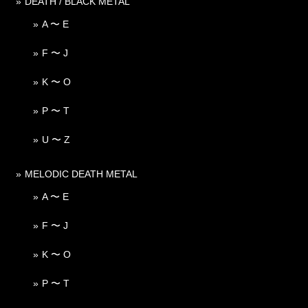
DEATH / BLACK METAL
A 〜 E
F 〜 J
K 〜 O
P 〜 T
U 〜 Z
MELODIC DEATH METAL
A 〜 E
F 〜 J
K 〜 O
P 〜 T