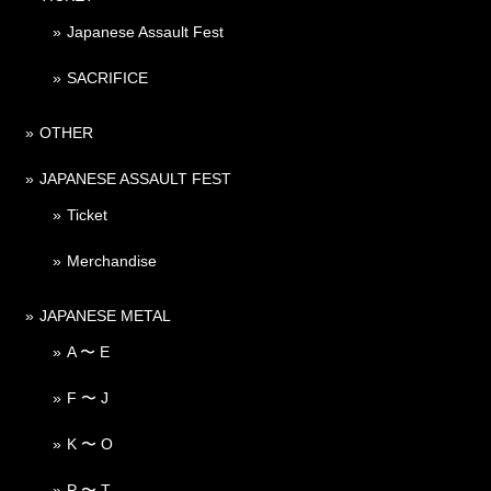
Japanese Assault Fest
SACRIFICE
OTHER
JAPANESE ASSAULT FEST
Ticket
Merchandise
JAPANESE METAL
A 〜 E
F 〜 J
K 〜 O
P 〜 T