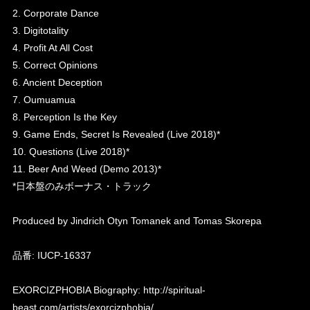
2. Corporate Dance
3. Digitotality
4. Profit At All Cost
5. Correct Opinions
6. Ancient Deception
7. Oumuamua
8. Perception Is the Key
9. Game Ends, Secret Is Revealed (Live 2018)*
10. Questions (Live 2018)*
11. Beer And Weed (Demo 2013)*
*日本盤のみボーナス・トラック
Produced by Jindrich Otyn Tomanek and Tomas Skorepa
品番: IUCP-16337
EXORCIZPHOBIA Biography:
http://spiritual-
beast.com/artists/exorcizphobia/