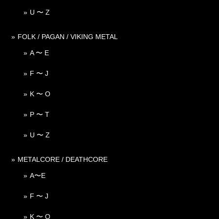
U 〜 Z
FOLK / PAGAN / VIKING METAL
A 〜 E
F 〜 J
K 〜 O
P 〜 T
U 〜 Z
METALCORE / DEATHCORE
A〜E
F 〜 J
K 〜 O