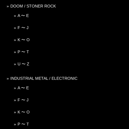
DOOM / STONER ROCK
A 〜 E
F 〜 J
K 〜 O
P 〜 T
U 〜 Z
INDUSTRIAL METAL / ELECTRONIC
A 〜 E
F 〜 J
K 〜 O
P 〜 T