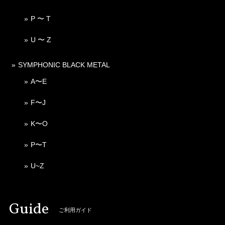
P 〜 T
U 〜 Z
SYMPHONIC BLACK METAL
A〜E
F〜J
K〜O
P〜T
U~Z
Guide
ご利用ガイド