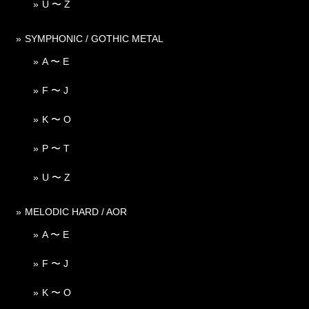
U 〜 Z
SYMPHONIC / GOTHIC METAL
A 〜 E
F 〜 J
K 〜 O
P 〜 T
U 〜 Z
MELODIC HARD / AOR
A 〜 E
F 〜 J
K 〜 O