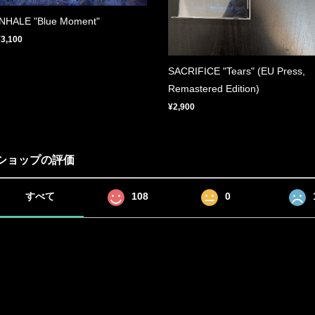
INHALE "Blue Moment"
¥3,100
SACRIFICE "Tears" (EU Press,
Remastered Edition)
¥2,900
ショップの評価
すべて
108
0