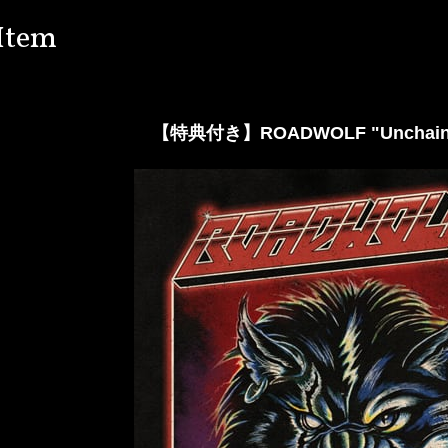
Item
【特典付き】ROADWOLF "Unchain T