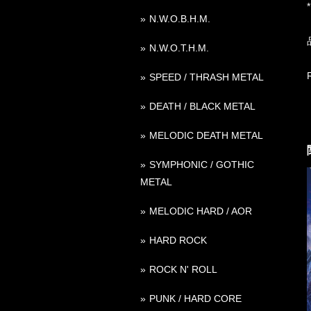
N.W.O.B.H.M.
N.W.O.T.H.M.
SPEED / THRASH METAL
DEATH / BLACK METAL
MELODIC DEATH METAL
SYMPHONIC / GOTHIC
METAL
MELODIC HARD / AOR
HARD ROCK
ROCK N' ROLL
PUNK / HARD CORE