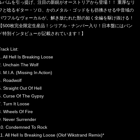
ルバムを引っ提げ、注目の新鋭がオーストリアから登場！！ 重厚なリ
フと唸るギター・ソロ、かのメタル・ゴッドをも彷彿させる中音域の
パワフルなヴォーカルが、解き放たれた獣の如く全編を駆け抜ける！
【500枚完全限定生産品！シリアル・ナンバー入り！日本盤にはバン
ド特別インタビューが記載されています！】
rack List:
1. All Hell Is Breaking Loose
2. Unchain The Wolf
. M.I.A. (Missing In Action)
4. Roadwolf
5. Straight Out Of Hell
6. Curse Of The Gypsy
7. Turn It Loose
8. Wheels Of Fire
9. Never Surrender
10. Condemned To Rock
11. All Hell Is Breaking Loose (Olof Wikstrand Remix)*