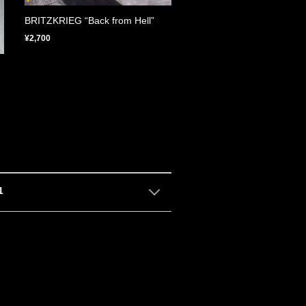
BRITZKRIEG “Back from Hell”
¥2,700
1