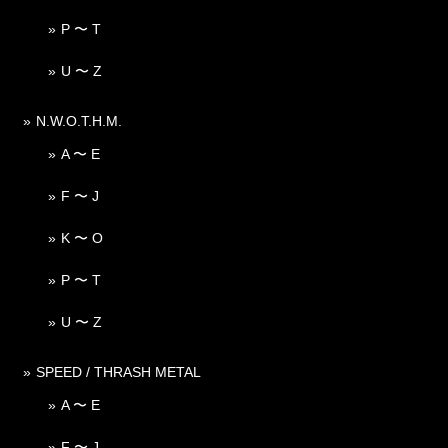
P 〜 T
U 〜 Z
N.W.O.T.H.M.
A 〜 E
F 〜 J
K 〜 O
P 〜 T
U 〜 Z
SPEED / THRASH METAL
A 〜 E
F 〜 J