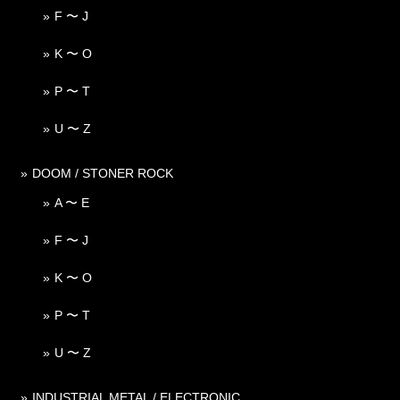
F 〜 J
K 〜 O
P 〜 T
U 〜 Z
DOOM / STONER ROCK
A 〜 E
F 〜 J
K 〜 O
P 〜 T
U 〜 Z
INDUSTRIAL METAL / ELECTRONIC