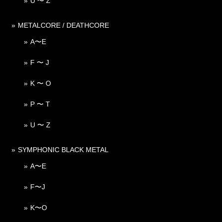
U 〜 Z
METALCORE / DEATHCORE
A〜E
F 〜 J
K 〜 O
P 〜 T
U 〜 Z
SYMPHONIC BLACK METAL
A〜E
F〜J
K〜O