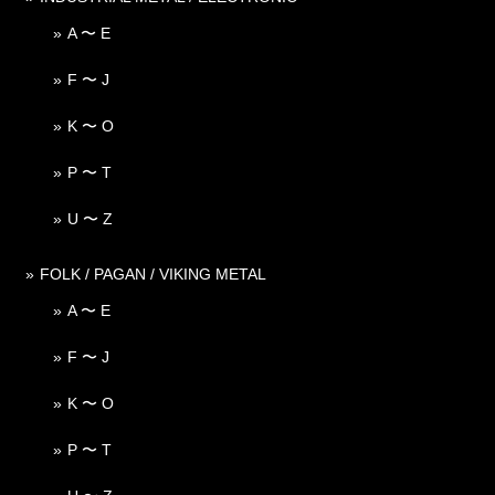
A 〜 E
F 〜 J
K 〜 O
P 〜 T
U 〜 Z
FOLK / PAGAN / VIKING METAL
A 〜 E
F 〜 J
K 〜 O
P 〜 T