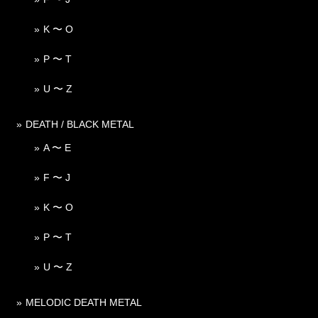
K 〜 O
P 〜 T
U 〜 Z
DEATH / BLACK METAL
A 〜 E
F 〜 J
K 〜 O
P 〜 T
U 〜 Z
MELODIC DEATH METAL