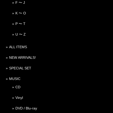
F 〜 J
K 〜 O
P 〜 T
U 〜 Z
ALL ITEMS
NEW ARRIVALS!
SPECIAL SET
MUSIC
CD
Vinyl
DVD / Blu-ray