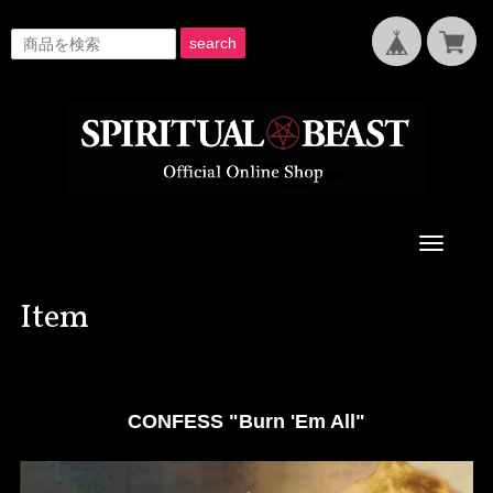
search
Toggle
navigati
Item
CONFESS "Burn 'Em All"