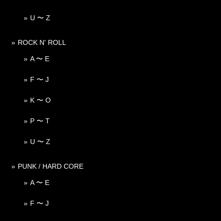
U 〜 Z
ROCK N' ROLL
A 〜 E
F 〜 J
K 〜 O
P 〜 T
U 〜 Z
PUNK / HARD CORE
A 〜 E
F 〜 J