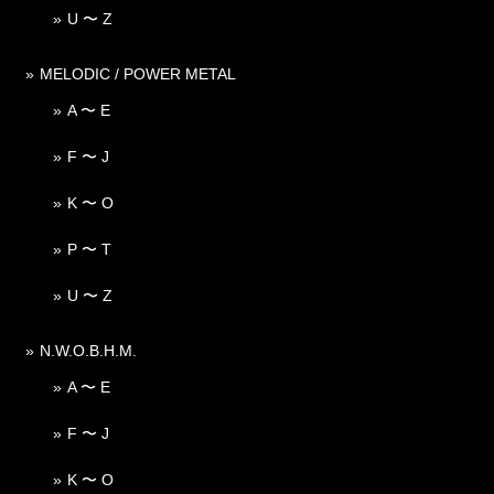
U 〜 Z
MELODIC / POWER METAL
A 〜 E
F 〜 J
K 〜 O
P 〜 T
U 〜 Z
N.W.O.B.H.M.
A 〜 E
F 〜 J
K 〜 O