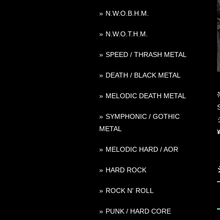
N.W.O.B.H.M.
N.W.O.T.H.M.
SPEED / THRASH METAL
DEATH / BLACK METAL
MELODIC DEATH METAL
SYMPHONIC / GOTHIC
METAL
MELODIC HARD / AOR
HARD ROCK
ROCK N' ROLL
PUNK / HARD CORE