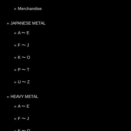
Merchandise
JAPANESE METAL
A 〜 E
F 〜 J
K 〜 O
P 〜 T
U 〜 Z
HEAVY METAL
A 〜 E
F 〜 J
K 〜 O