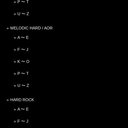
P 〜 T
U 〜 Z
MELODIC HARD / AOR
A 〜 E
F 〜 J
K 〜 O
P 〜 T
U 〜 Z
HARD ROCK
A 〜 E
F 〜 J