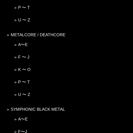
P 〜 T
U 〜 Z
METALCORE / DEATHCORE
A〜E
F 〜 J
K 〜 O
P 〜 T
U 〜 Z
SYMPHONIC BLACK METAL
A〜E
F〜J