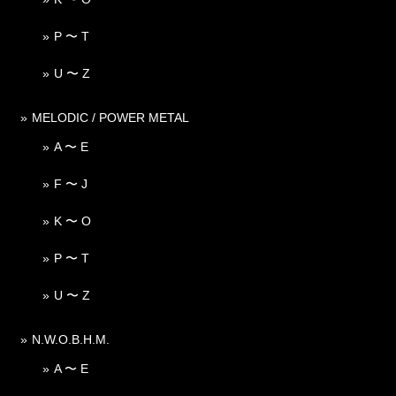
P 〜 T
U 〜 Z
MELODIC / POWER METAL
A 〜 E
F 〜 J
K 〜 O
P 〜 T
U 〜 Z
N.W.O.B.H.M.
A 〜 E