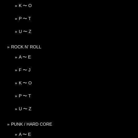
K 〜 O
P 〜 T
U 〜 Z
ROCK N' ROLL
A 〜 E
F 〜 J
K 〜 O
P 〜 T
U 〜 Z
PUNK / HARD CORE
A 〜 E