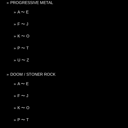
PROGRESSIVE METAL
A 〜 E
F 〜 J
K 〜 O
P 〜 T
U 〜 Z
DOOM / STONER ROCK
A 〜 E
F 〜 J
K 〜 O
P 〜 T