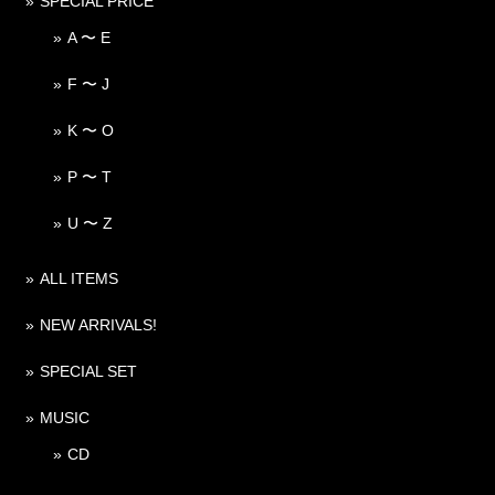
SPECIAL PRICE
A 〜 E
F 〜 J
K 〜 O
P 〜 T
U 〜 Z
ALL ITEMS
NEW ARRIVALS!
SPECIAL SET
MUSIC
CD