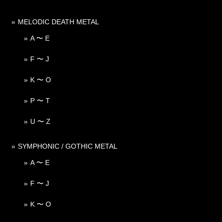
MELODIC DEATH METAL
A 〜 E
F 〜 J
K 〜 O
P 〜 T
U 〜 Z
SYMPHONIC / GOTHIC METAL
A 〜 E
F 〜 J
K 〜 O