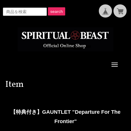
search
Toggle
navigati
Item
【特典付き】GAUNTLET "Departure For The
Frontier"