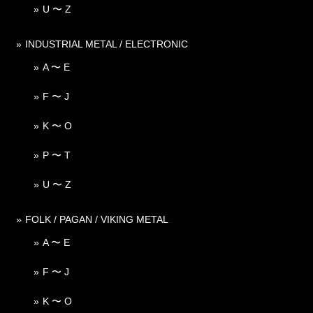
U 〜 Z
INDUSTRIAL METAL / ELECTRONIC
A 〜 E
F 〜 J
K 〜 O
P 〜 T
U 〜 Z
FOLK / PAGAN / VIKING METAL
A 〜 E
F 〜 J
K 〜 O