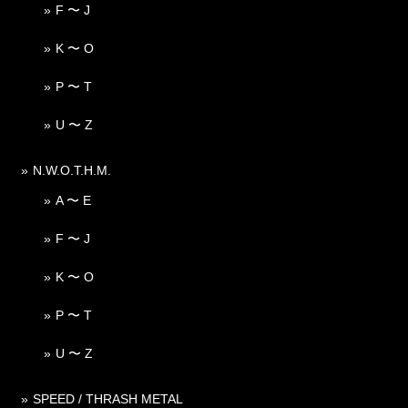
F 〜 J
K 〜 O
P 〜 T
U 〜 Z
N.W.O.T.H.M.
A 〜 E
F 〜 J
K 〜 O
P 〜 T
U 〜 Z
SPEED / THRASH METAL