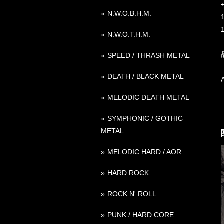
N.W.O.B.H.M.
N.W.O.T.H.M.
SPEED / THRASH METAL
DEATH / BLACK METAL
MELODIC DEATH METAL
SYMPHONIC / GOTHIC
METAL
MELODIC HARD / AOR
HARD ROCK
ROCK N' ROLL
PUNK / HARD CORE