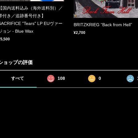
【国内送料込み（海外送料別）／
帯付き／追跡番号付き】
SACRIFICE "Tears" LP EUヴァー
BRITZKRIEG “Back from Hell”
ジョン - Blue Wax
¥2,700
¥5,500
ショップの評価
すべて
108
0