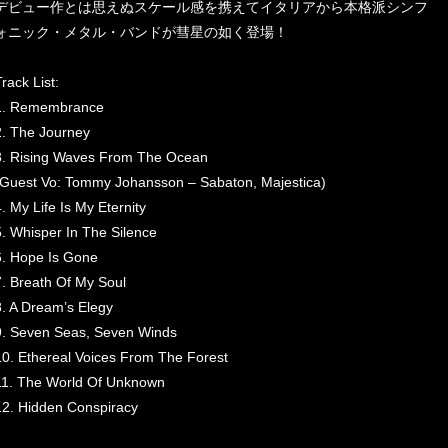
デビュー作とは思えぬスケール感を携えてイタリアから本格派シンフ
ォニック・メタル・バンドが彗星の如く登場！
rack List:
1. Remembrance
2. The Journey
3. Rising Waves From The Ocean
(Guest Vo: Tommy Johansson – Sabaton, Majestica)
4. My Life Is My Eternity
5. Whisper In The Silence
6. Hope Is Gone
7. Breath Of My Soul
8. A Dream’s Elegy
9. Seven Seas, Seven Winds
10. Ethereal Voices From The Forest
11. The World Of Unknown
12. Hidden Conspiracy