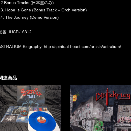
+2 Bonus Tracks (日本盤のみ)
13. Hope Is Gone (Bonus Track – Orch Version)
14. The Journey (Demo Version)
品番: IUCP-16312
ASTRALIUM Biography:
http://spiritual-beast.com/artists/astralium/
関連商品