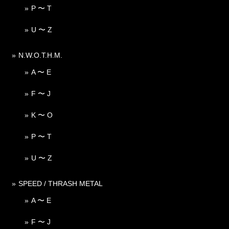
P 〜 T
U 〜 Z
N.W.O.T.H.M.
A 〜 E
F 〜 J
K 〜 O
P 〜 T
U 〜 Z
SPEED / THRASH METAL
A 〜 E
F 〜 J