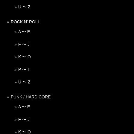
U 〜 Z
ROCK N' ROLL
A 〜 E
F 〜 J
K 〜 O
P 〜 T
U 〜 Z
PUNK / HARD CORE
A 〜 E
F 〜 J
K 〜 O