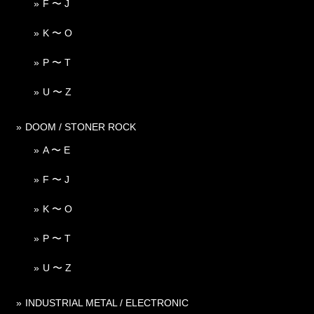
F 〜 J
K 〜 O
P 〜 T
U 〜 Z
DOOM / STONER ROCK
A 〜 E
F 〜 J
K 〜 O
P 〜 T
U 〜 Z
INDUSTRIAL METAL / ELECTRONIC