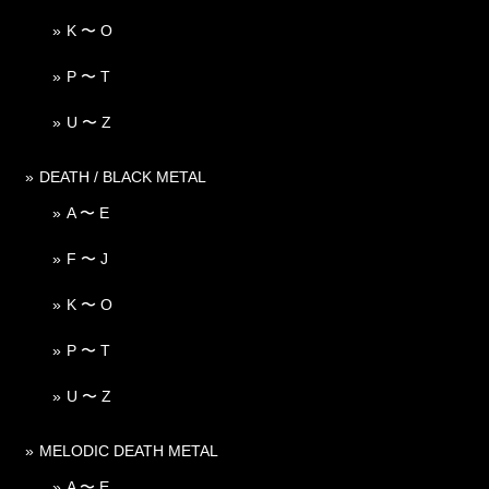
K 〜 O
P 〜 T
U 〜 Z
DEATH / BLACK METAL
A 〜 E
F 〜 J
K 〜 O
P 〜 T
U 〜 Z
MELODIC DEATH METAL
A 〜 E