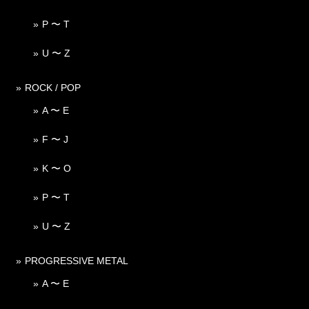
P 〜 T
U 〜 Z
ROCK / POP
A 〜 E
F 〜 J
K 〜 O
P 〜 T
U 〜 Z
PROGRESSIVE METAL
A 〜 E