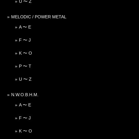
U 〜 Z
MELODIC / POWER METAL
A 〜 E
F 〜 J
K 〜 O
P 〜 T
U 〜 Z
N.W.O.B.H.M.
A 〜 E
F 〜 J
K 〜 O