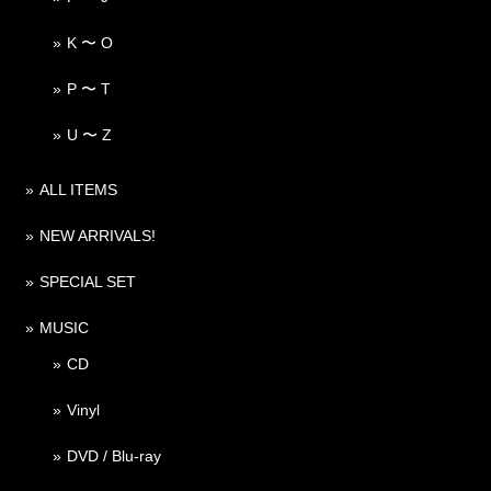
K 〜 O
P 〜 T
U 〜 Z
ALL ITEMS
NEW ARRIVALS!
SPECIAL SET
MUSIC
CD
Vinyl
DVD / Blu-ray