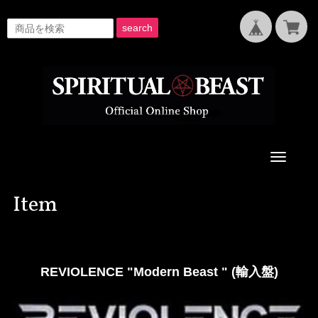
search
Toggle
navigati
Item
REVIOLENCE "Modern Beast " (輸入盤)