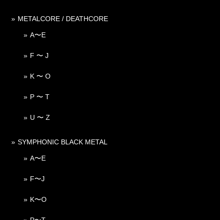
METALCORE / DEATHCORE
A〜E
F 〜 J
K 〜 O
P 〜 T
U 〜 Z
SYMPHONIC BLACK METAL
A〜E
F〜J
K〜O
P〜T