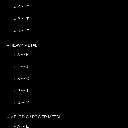
K 〜 O
P 〜 T
U 〜 Z
HEAVY METAL
A 〜 E
F 〜 J
K 〜 O
P 〜 T
U 〜 Z
MELODIC / POWER METAL
A 〜 E