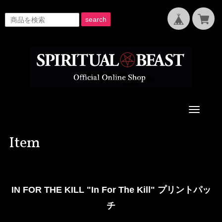
search
Toggle
navigati
Item
IN FOR THE KILL "In For The Kill" プリントパッ
チ