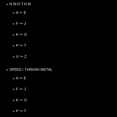
N.W.O.T.H.M.
A 〜 E
F 〜 J
K 〜 O
P 〜 T
U 〜 Z
SPEED / THRASH METAL
A 〜 E
F 〜 J
K 〜 O
P 〜 T