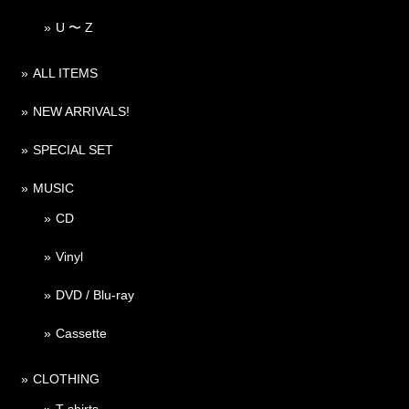
U 〜 Z
ALL ITEMS
NEW ARRIVALS!
SPECIAL SET
MUSIC
CD
Vinyl
DVD / Blu-ray
Cassette
CLOTHING
T-shirts