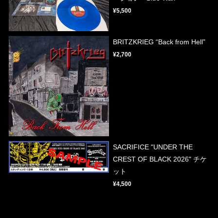
¥5,500
BRITZKRIEG “Back from Hell”
¥2,700
SACRIFICE "UNDER THE
CREST OF BLACK 2026" チケ
ット
¥4,500