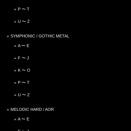
P 〜 T
U 〜 Z
SYMPHONIC / GOTHIC METAL
A 〜 E
F 〜 J
K 〜 O
P 〜 T
U 〜 Z
MELODIC HARD / AOR
A 〜 E