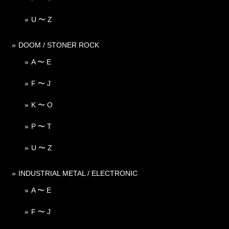
U 〜 Z
DOOM / STONER ROCK
A 〜 E
F 〜 J
K 〜 O
P 〜 T
U 〜 Z
INDUSTRIAL METAL / ELECTRONIC
A 〜 E
F 〜 J