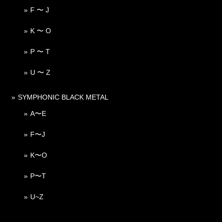
F 〜 J
K 〜 O
P 〜 T
U 〜 Z
SYMPHONIC BLACK METAL
A〜E
F〜J
K〜O
P〜T
U~Z