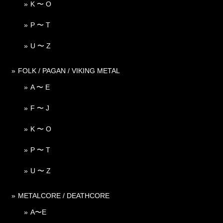
K 〜 O
P 〜 T
U 〜 Z
FOLK / PAGAN / VIKING METAL
A 〜 E
F 〜 J
K 〜 O
P 〜 T
U 〜 Z
METALCORE / DEATHCORE
A〜E