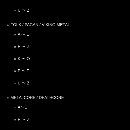
U 〜 Z
FOLK / PAGAN / VIKING METAL
A 〜 E
F 〜 J
K 〜 O
P 〜 T
U 〜 Z
METALCORE / DEATHCORE
A〜E
F 〜 J