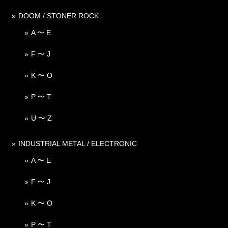
DOOM / STONER ROCK
A 〜 E
F 〜 J
K 〜 O
P 〜 T
U 〜 Z
INDUSTRIAL METAL / ELECTRONIC
A 〜 E
F 〜 J
K 〜 O
P 〜 T