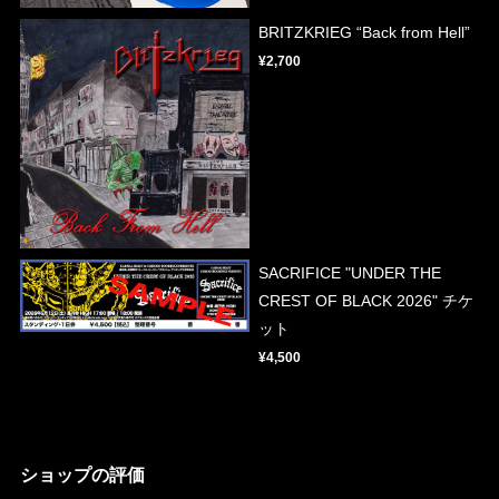
BRITZKRIEG “Back from Hell”
¥2,700
SACRIFICE "UNDER THE
CREST OF BLACK 2026" チケ
ット
¥4,500
ショップの評価