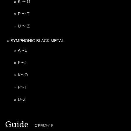
K 〜 O
P 〜 T
U 〜 Z
SYMPHONIC BLACK METAL
A〜E
F〜J
K〜O
P〜T
U~Z
Guide
ご利用ガイド