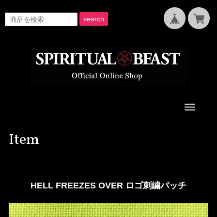
search
Toggle
navigati
Item
HELL FREEZES OVER ロゴ刺繍パッチ