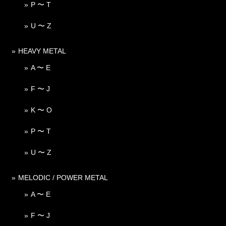
P 〜 T
U 〜 Z
HEAVY METAL
A 〜 E
F 〜 J
K 〜 O
P 〜 T
U 〜 Z
MELODIC / POWER METAL
A 〜 E
F 〜 J