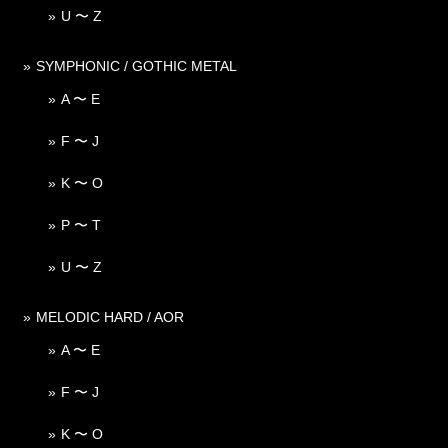
U 〜 Z
SYMPHONIC / GOTHIC METAL
A 〜 E
F 〜 J
K 〜 O
P 〜 T
U 〜 Z
MELODIC HARD / AOR
A 〜 E
F 〜 J
K 〜 O