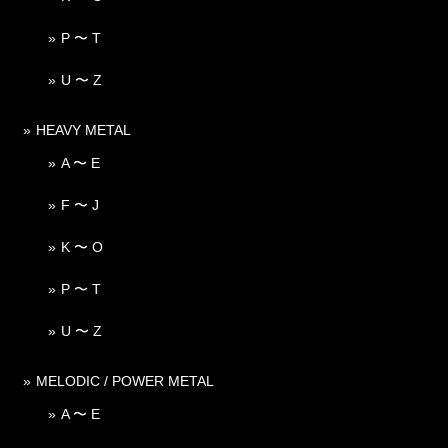
P 〜 T
U 〜 Z
HEAVY METAL
A 〜 E
F 〜 J
K 〜 O
P 〜 T
U 〜 Z
MELODIC / POWER METAL
A 〜 E