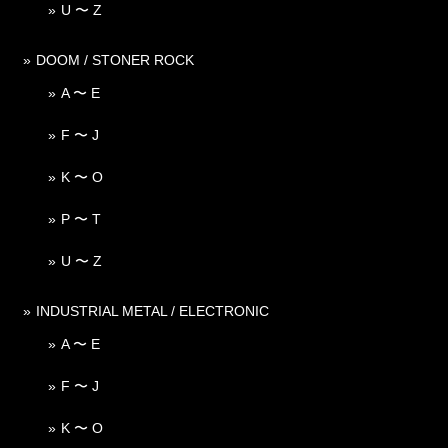
U 〜 Z
DOOM / STONER ROCK
A 〜 E
F 〜 J
K 〜 O
P 〜 T
U 〜 Z
INDUSTRIAL METAL / ELECTRONIC
A 〜 E
F 〜 J
K 〜 O