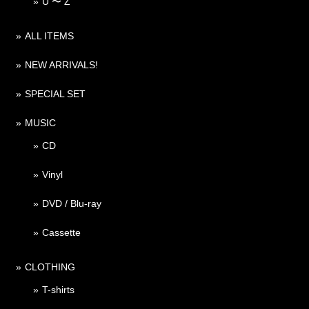
U 〜 Z
ALL ITEMS
NEW ARRIVALS!
SPECIAL SET
MUSIC
CD
Vinyl
DVD / Blu-ray
Cassette
CLOTHING
T-shirts