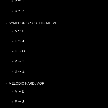
P 〜 T
U 〜 Z
SYMPHONIC / GOTHIC METAL
A 〜 E
F 〜 J
K 〜 O
P 〜 T
U 〜 Z
MELODIC HARD / AOR
A 〜 E
F 〜 J