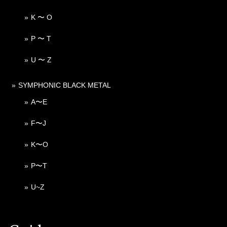
K 〜 O
P 〜 T
U 〜 Z
SYMPHONIC BLACK METAL
A〜E
F〜J
K〜O
P〜T
U~Z