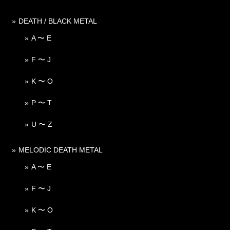
DEATH / BLACK METAL
A 〜 E
F 〜 J
K 〜 O
P 〜 T
U 〜 Z
MELODIC DEATH METAL
A 〜 E
F 〜 J
K 〜 O