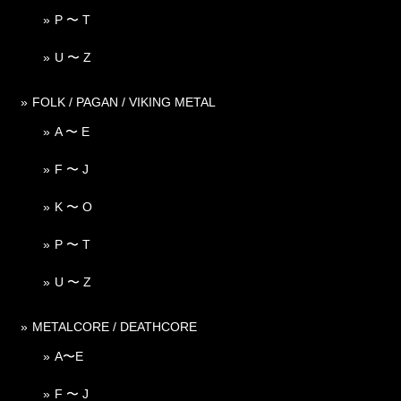
P 〜 T
U 〜 Z
FOLK / PAGAN / VIKING METAL
A 〜 E
F 〜 J
K 〜 O
P 〜 T
U 〜 Z
METALCORE / DEATHCORE
A〜E
F 〜 J