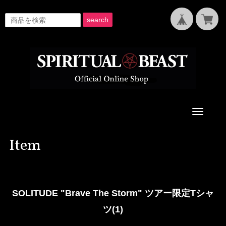
search
Toggle
navigati
Item
SOLITUDE "Brave The Storm" ツアー限定Tシャ
ツ(1)