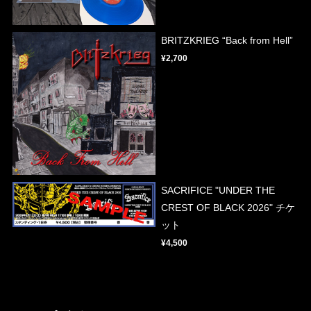
BRITZKRIEG “Back from Hell”
¥2,700
SACRIFICE "UNDER THE
CREST OF BLACK 2026" チケ
ット
¥4,500