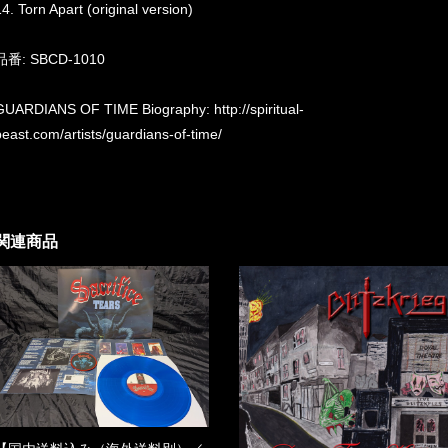
14. Torn Apart (original version)
品番: SBCD-1010
GUARDIANS OF TIME Biography:
http://spiritual-
beast.com/artists/guardians-of-time/
関連商品