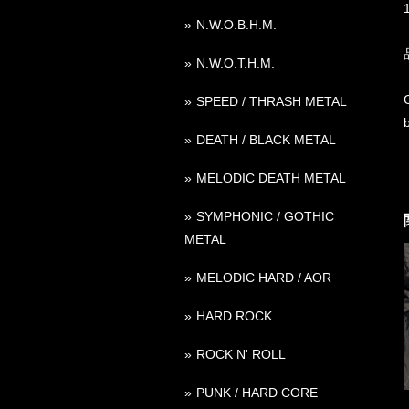
N.W.O.B.H.M.
N.W.O.T.H.M.
SPEED / THRASH METAL
DEATH / BLACK METAL
MELODIC DEATH METAL
SYMPHONIC / GOTHIC
METAL
MELODIC HARD / AOR
HARD ROCK
ROCK N' ROLL
PUNK / HARD CORE