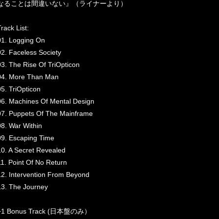
なることは間違いない』（ライナーより）
rack List:
01. Logging On
02. Faceless Society
03. The Rise Of TriOpticon
04. More Than Man
05. TriOpticon
06. Machines Of Mental Design
07. Puppets Of The Mainframe
08. War Within
09. Escaping Time
10. A Secret Revealed
11. Point Of No Return
12. Intervention From Beyond
13. The Journey
+1 Bonus Track (日本盤のみ）