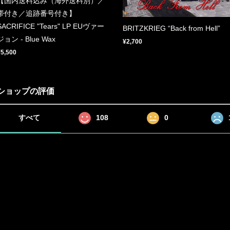
【国内送料込み（海外送料別）／
帯付き／追跡番号付き】
SACRIFICE "Tears" LP EUヴァー
BRITZKRIEG “Back from Hell”
ジョン - Blue Wax
¥2,700
¥5,500
ショップの評価
すべて
108
0