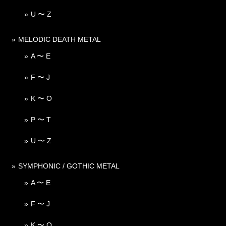
U 〜 Z
MELODIC DEATH METAL
A 〜 E
F 〜 J
K 〜 O
P 〜 T
U 〜 Z
SYMPHONIC / GOTHIC METAL
A 〜 E
F 〜 J
K 〜 O