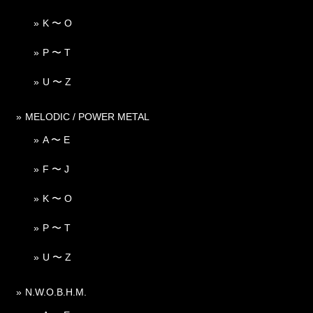
K 〜 O
P 〜 T
U 〜 Z
MELODIC / POWER METAL
A 〜 E
F 〜 J
K 〜 O
P 〜 T
U 〜 Z
N.W.O.B.H.M.