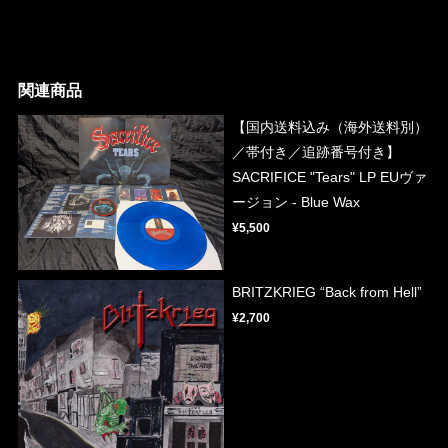
関連商品
【国内送料込み（海外送料別）
／帯付き／追跡番号付き】
SACRIFICE "Tears" LP EUヴァ
ージョン - Blue Wax
¥5,500
BRITZKRIEG “Back from Hell”
¥2,700