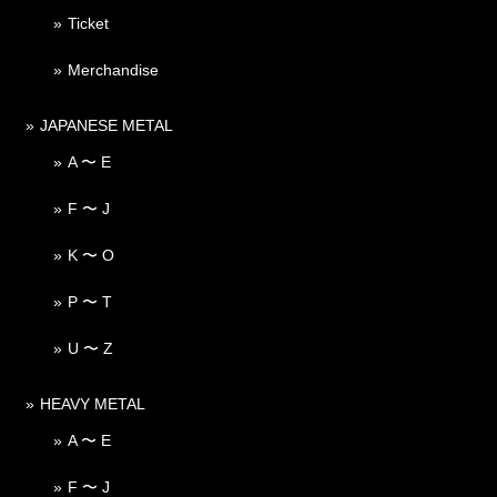
Ticket
Merchandise
JAPANESE METAL
A 〜 E
F 〜 J
K 〜 O
P 〜 T
U 〜 Z
HEAVY METAL
A 〜 E
F 〜 J