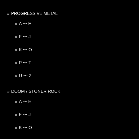
PROGRESSIVE METAL
A 〜 E
F 〜 J
K 〜 O
P 〜 T
U 〜 Z
DOOM / STONER ROCK
A 〜 E
F 〜 J
K 〜 O