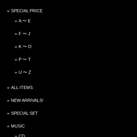
SPECIAL PRICE
A 〜 E
F 〜 J
K 〜 O
P 〜 T
U 〜 Z
ALL ITEMS
NEW ARRIVALS!
SPECIAL SET
MUSIC
CD