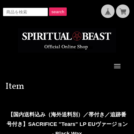
search
Toggle
navigati
Item
【国内送料込み（海外送料別）／帯付き／追跡番
号付き】SACRIFICE "Tears" LP EUヴァージョン
- Black Wax