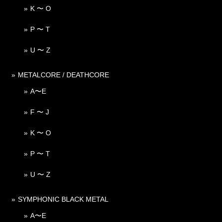
K 〜 O
P 〜 T
U 〜 Z
METALCORE / DEATHCORE
A〜E
F 〜 J
K 〜 O
P 〜 T
U 〜 Z
SYMPHONIC BLACK METAL
A〜E