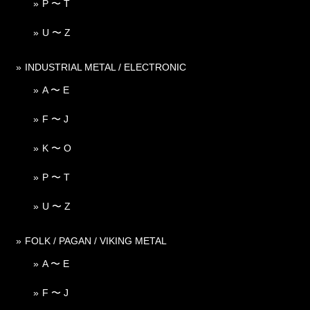
P 〜 T
U 〜 Z
INDUSTRIAL METAL / ELECTRONIC
A 〜 E
F 〜 J
K 〜 O
P 〜 T
U 〜 Z
FOLK / PAGAN / VIKING METAL
A 〜 E
F 〜 J