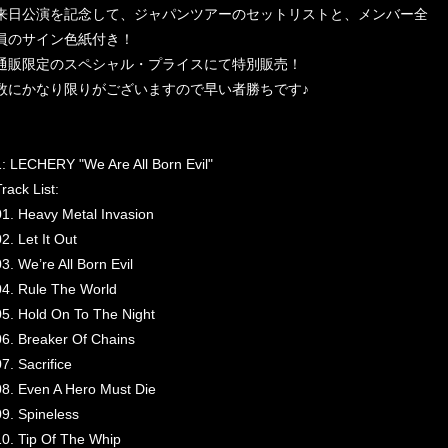
来日公演を記念して、ジャパンツアーのセットリストと、メンバー全
員のサイン色紙付き！
通販限定のスペシャル・プライスにて特別販売！
数にかなり限りがございますので早い者勝ちです♪
1: LECHERY "We Are All Born Evil"
rack List:
01. Heavy Metal Invasion
2. Let It Out
03. We’re All Born Evil
04. Rule The World
05. Hold On To The Night
06. Breaker Of Chains
7. Sacrifice
08. Even A Hero Must Die
09. Spineless
10. Tip Of The Whip