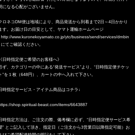
明になる心配がございません。
クロネコDM便は地域により、商品発送から到着まで2日～4日かかり
ます。お届け日の目安として、ヤマト運輸ホームページ
(
http://www.kuronekoyamato.co.jp/ytc/business/send/services/dmbin
) にてご確認ください。
《日時指定便ご希望のお客様へ》
必ず、カテゴリーの中にある“発送サービス”より、“日時指定便チケッ
ト”を１枚（648円）、カートの中へ入れて下さい。
日時指定サービス・アイテム商品はコチラ↓
https://shop.spiritual-beast.com/items/6643887
日時指定方法は、ご注文の際、備考欄に必ず、“日時指定便サービス希
望” とご記入して頂き、指定日（ご注文から3営業日以降指定可能）お
よびご希望配達時間の明記をして下さい。