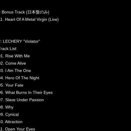
+ Bonus Track (日本盤のみ)
11. Heart Of A Metal Virgin (Live)
2: LECHERY "Violator"
rack List:
01. Rise With Me
02. Come Alive
03. I Am The One
04. Hero Of The Night
05. Your Fate
06. What Burns In Their Eyes
07. Slave Under Passion
08. Why
09. Cynical
0. Attraction
11. Open Your Eyes