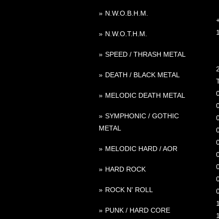
N.W.O.B.H.M.
N.W.O.T.H.M.
SPEED / THRASH METAL
DEATH / BLACK METAL
T
MELODIC DEATH METAL
SYMPHONIC / GOTHIC
METAL
MELODIC HARD / AOR
HARD ROCK
ROCK N' ROLL
1
PUNK / HARD CORE