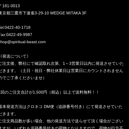
〒181-0013
東京都三鷹市下連雀3-29-10 WEDGE MITAKA 3F
Tel:0422-40-1718
Fax:0422-49-9987
shop@spiritual-beast.com
《発送について》
ご注文後、弊社にて確認取れ次第、1～3営業日以内に発送させていた
だきます。（土日・祝日・弊社休業日は営業日にカウントされません
のでご了承くださいませ）
1回のご注文合計が1,500円（税込）以上で送料無料！！
基本発送方法はクロネコ DM便（追跡番号付き）にて発送させていた
だきます。
ご注文商品数が多い場合、他の発送方法で送らせて頂く場合がござい
ますが、いずれも追跡番号付きの荷物となりますので、荷物が行方不