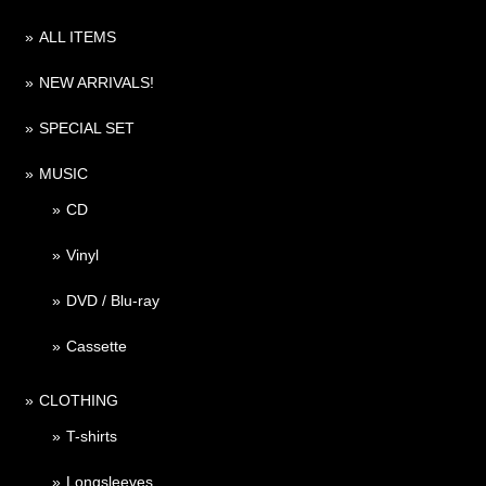
ALL ITEMS
NEW ARRIVALS!
SPECIAL SET
MUSIC
CD
Vinyl
DVD / Blu-ray
Cassette
CLOTHING
T-shirts
Longsleeves