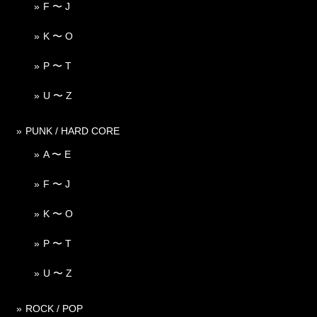
F 〜 J
K 〜 O
P 〜 T
U 〜 Z
PUNK / HARD CORE
A 〜 E
F 〜 J
K 〜 O
P 〜 T
U 〜 Z
ROCK / POP