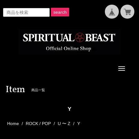
search
Toggle
navigati
Item
商品一覧
Y
Home
ROCK / POP
U 〜 Z
Y