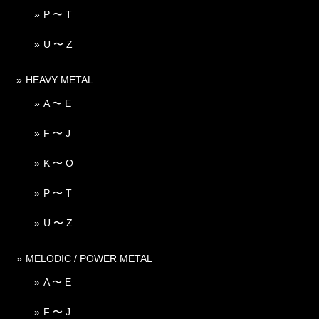
P 〜 T
U 〜 Z
HEAVY METAL
A 〜 E
F 〜 J
K 〜 O
P 〜 T
U 〜 Z
MELODIC / POWER METAL
A 〜 E
F 〜 J