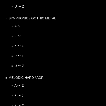
U 〜 Z
SYMPHONIC / GOTHIC METAL
A 〜 E
F 〜 J
K 〜 O
P 〜 T
U 〜 Z
MELODIC HARD / AOR
A 〜 E
F 〜 J
K 〜 O