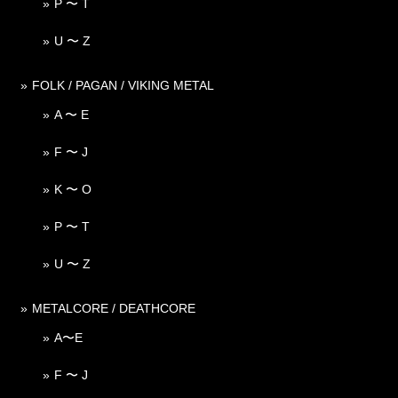
P 〜 T
U 〜 Z
FOLK / PAGAN / VIKING METAL
A 〜 E
F 〜 J
K 〜 O
P 〜 T
U 〜 Z
METALCORE / DEATHCORE
A〜E
F 〜 J