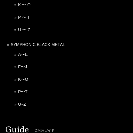
K 〜 O
P 〜 T
U 〜 Z
SYMPHONIC BLACK METAL
A〜E
F〜J
K〜O
P〜T
U~Z
Guide
ご利用ガイド