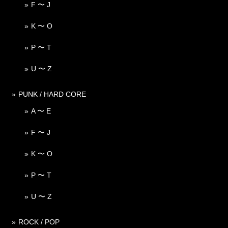
F 〜 J
K 〜 O
P 〜 T
U 〜 Z
PUNK / HARD CORE
A 〜 E
F 〜 J
K 〜 O
P 〜 T
U 〜 Z
ROCK / POP