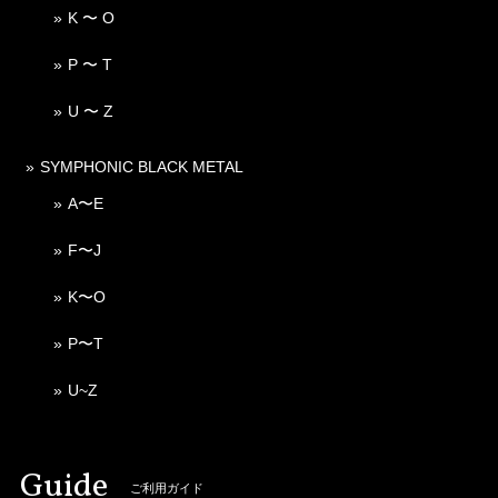
K 〜 O
P 〜 T
U 〜 Z
SYMPHONIC BLACK METAL
A〜E
F〜J
K〜O
P〜T
U~Z
Guide
ご利用ガイド