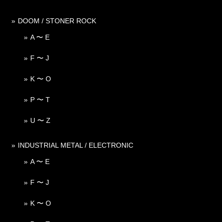
DOOM / STONER ROCK
A 〜 E
F 〜 J
K 〜 O
P 〜 T
U 〜 Z
INDUSTRIAL METAL / ELECTRONIC
A 〜 E
F 〜 J
K 〜 O