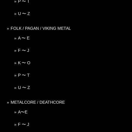
P 〜 T
U 〜 Z
FOLK / PAGAN / VIKING METAL
A 〜 E
F 〜 J
K 〜 O
P 〜 T
U 〜 Z
METALCORE / DEATHCORE
A〜E
F 〜 J