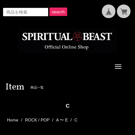
search
Toggle
navigati
Item
商品一覧
C
Home
ROCK / POP
A 〜 E
C