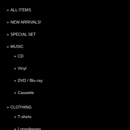
ALL ITEMS
NEW ARRIVALS!
SPECIAL SET
MUSIC
CD
Vinyl
DVD / Blu-ray
Cassette
CLOTHING
T-shirts
Longsleeves