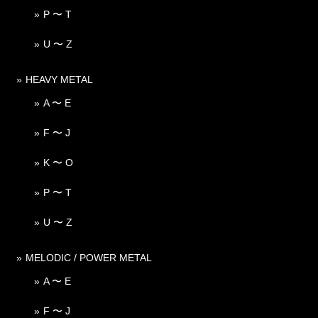
P 〜 T
U 〜 Z
HEAVY METAL
A 〜 E
F 〜 J
K 〜 O
P 〜 T
U 〜 Z
MELODIC / POWER METAL
A 〜 E
F 〜 J