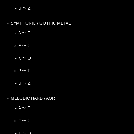
U 〜 Z
SYMPHONIC / GOTHIC METAL
A 〜 E
F 〜 J
K 〜 O
P 〜 T
U 〜 Z
MELODIC HARD / AOR
A 〜 E
F 〜 J
K 〜 O