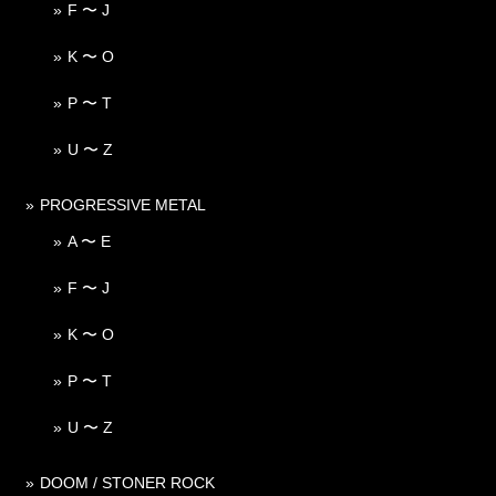
F 〜 J
K 〜 O
P 〜 T
U 〜 Z
PROGRESSIVE METAL
A 〜 E
F 〜 J
K 〜 O
P 〜 T
U 〜 Z
DOOM / STONER ROCK