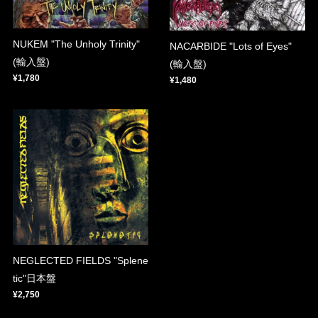
NUKEM "The Unholy Trinity"
NACARBIDE "Lots of Eyes"
(輸入盤)
(輸入盤)
¥1,780
¥1,480
NEGLECTED FIELDS "Splene
tic"日本盤
¥2,750