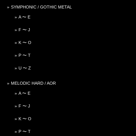
SYMPHONIC / GOTHIC METAL
A 〜 E
F 〜 J
K 〜 O
P 〜 T
U 〜 Z
MELODIC HARD / AOR
A 〜 E
F 〜 J
K 〜 O
P 〜 T