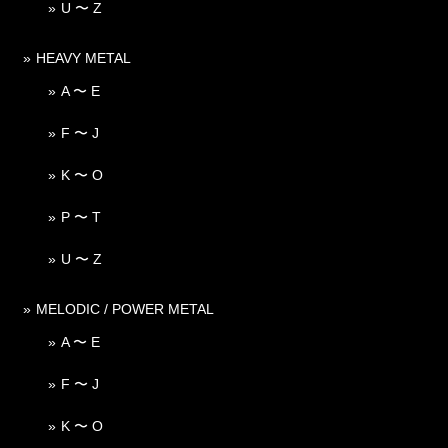
U 〜 Z
HEAVY METAL
A 〜 E
F 〜 J
K 〜 O
P 〜 T
U 〜 Z
MELODIC / POWER METAL
A 〜 E
F 〜 J
K 〜 O