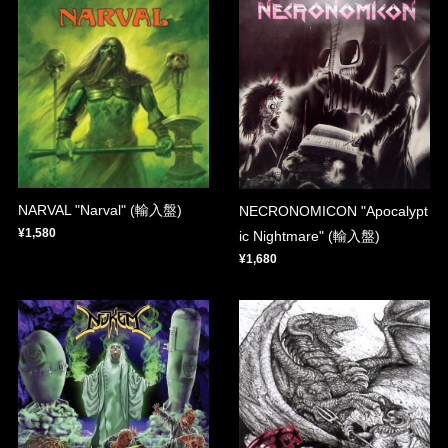
NARVAL "Narval" (輸入盤)
NECRONOMICON "Apocalypt
¥1,580
ic Nightmare" (輸入盤)
¥1,680