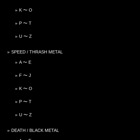
K 〜 O
P 〜 T
U 〜 Z
SPEED / THRASH METAL
A 〜 E
F 〜 J
K 〜 O
P 〜 T
U 〜 Z
DEATH / BLACK METAL