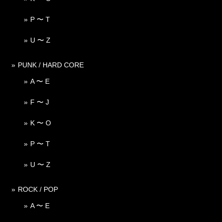
P 〜 T
U 〜 Z
PUNK / HARD CORE
A 〜 E
F 〜 J
K 〜 O
P 〜 T
U 〜 Z
ROCK / POP
A 〜 E