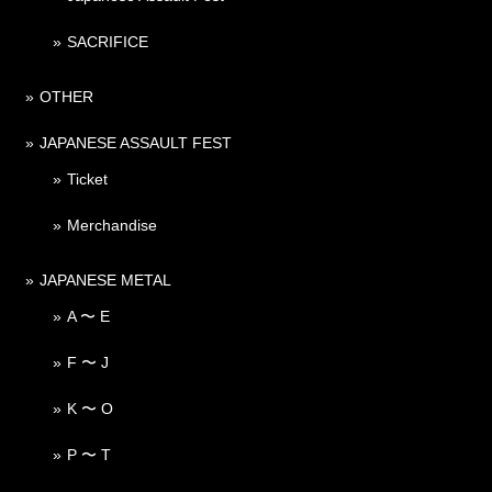
SACRIFICE
OTHER
JAPANESE ASSAULT FEST
Ticket
Merchandise
JAPANESE METAL
A 〜 E
F 〜 J
K 〜 O
P 〜 T