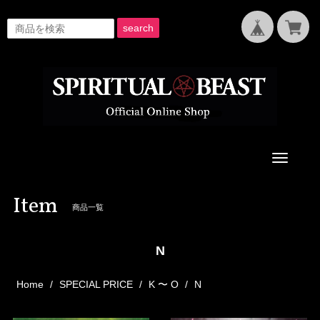
search
Toggle
navigati
Item
商品一覧
N
Home
SPECIAL PRICE
K 〜 O
N