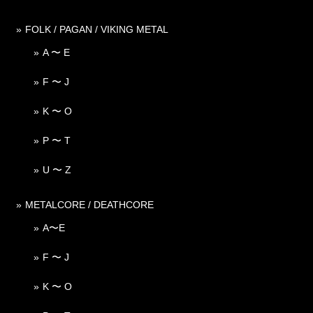
FOLK / PAGAN / VIKING METAL
A 〜 E
F 〜 J
K 〜 O
P 〜 T
U 〜 Z
METALCORE / DEATHCORE
A〜E
F 〜 J
K 〜 O