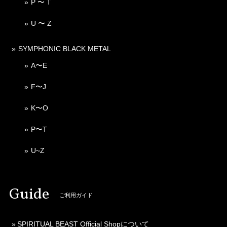
P 〜 T
U 〜 Z
SYMPHONIC BLACK METAL
A〜E
F〜J
K〜O
P〜T
U~Z
Guide
ご利用ガイド
SPIRITUAL BEAST Official Shopについて