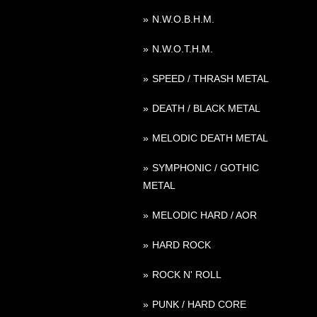
N.W.O.B.H.M.
N.W.O.T.H.M.
SPEED / THRASH METAL
DEATH / BLACK METAL
MELODIC DEATH METAL
SYMPHONIC / GOTHIC
METAL
MELODIC HARD / AOR
HARD ROCK
ROCK N' ROLL
PUNK / HARD CORE