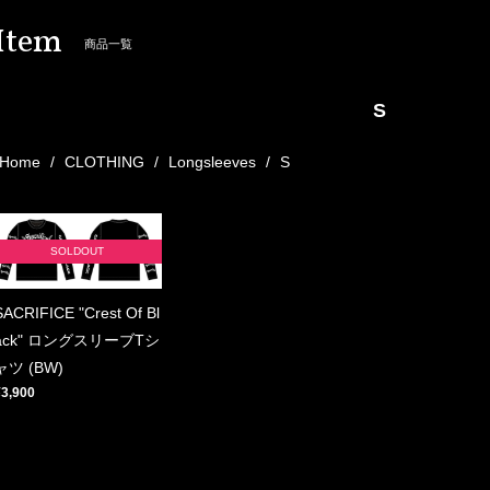
Item
商品一覧
S
Home
CLOTHING
Longsleeves
S
SOLDOUT
SACRIFICE "Crest Of Bl
ack" ロングスリーブTシ
ャツ (BW)
¥3,900