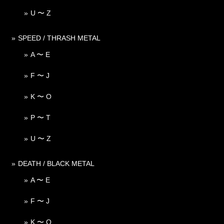
U 〜 Z
SPEED / THRASH METAL
A 〜 E
F 〜 J
K 〜 O
P 〜 T
U 〜 Z
DEATH / BLACK METAL
A 〜 E
F 〜 J
K 〜 O