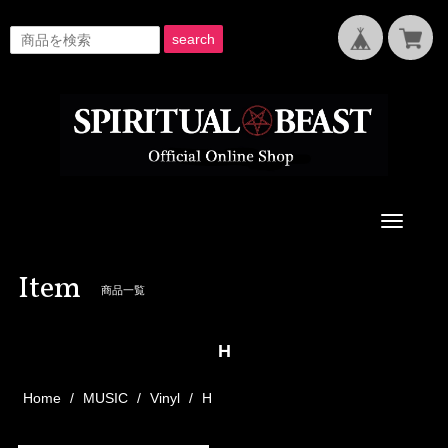
search
Toggle
navigati
Item
商品一覧
H
Home
MUSIC
Vinyl
H