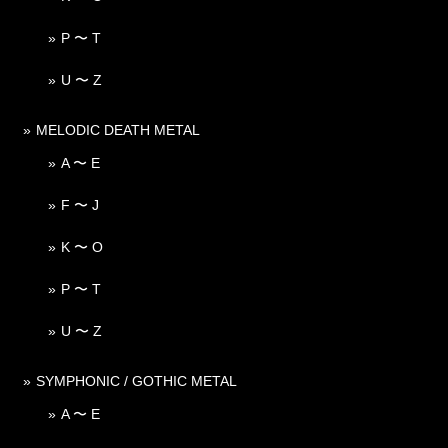
P 〜 T
U 〜 Z
MELODIC DEATH METAL
A 〜 E
F 〜 J
K 〜 O
P 〜 T
U 〜 Z
SYMPHONIC / GOTHIC METAL
A 〜 E