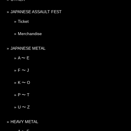
JAPANESE ASSAULT FEST
Ticket
Merchandise
JAPANESE METAL
A 〜 E
F 〜 J
K 〜 O
P 〜 T
U 〜 Z
HEAVY METAL