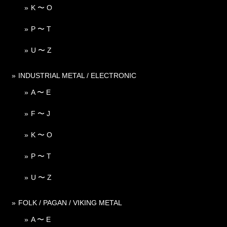
K 〜 O
P 〜 T
U 〜 Z
INDUSTRIAL METAL / ELECTRONIC
A 〜 E
F 〜 J
K 〜 O
P 〜 T
U 〜 Z
FOLK / PAGAN / VIKING METAL
A 〜 E