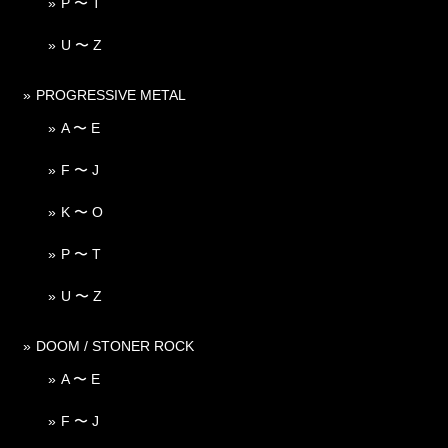
P 〜 T
U 〜 Z
PROGRESSIVE METAL
A 〜 E
F 〜 J
K 〜 O
P 〜 T
U 〜 Z
DOOM / STONER ROCK
A 〜 E
F 〜 J