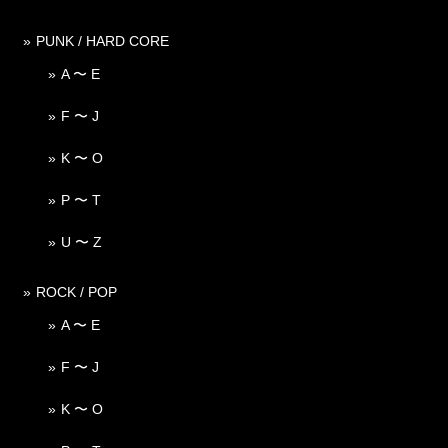
PUNK / HARD CORE
A 〜 E
F 〜 J
K 〜 O
P 〜 T
U 〜 Z
ROCK / POP
A 〜 E
F 〜 J
K 〜 O