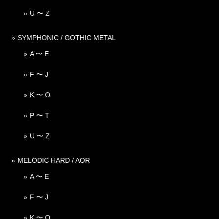
U 〜 Z
SYMPHONIC / GOTHIC METAL
A 〜 E
F 〜 J
K 〜 O
P 〜 T
U 〜 Z
MELODIC HARD / AOR
A 〜 E
F 〜 J
K 〜 O