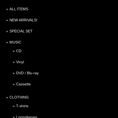
ALL ITEMS
NEW ARRIVALS!
SPECIAL SET
MUSIC
CD
Vinyl
DVD / Blu-ray
Cassette
CLOTHING
T-shirts
Longsleeves