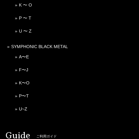
K 〜 O
P 〜 T
U 〜 Z
SYMPHONIC BLACK METAL
A〜E
F〜J
K〜O
P〜T
U~Z
Guide
ご利用ガイド