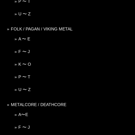
P 〜 T
U 〜 Z
FOLK / PAGAN / VIKING METAL
A 〜 E
F 〜 J
K 〜 O
P 〜 T
U 〜 Z
METALCORE / DEATHCORE
A〜E
F 〜 J