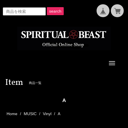
search
Toggle
navigati
Item
商品一覧
A
Home
MUSIC
Vinyl
A