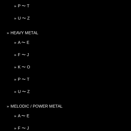
P 〜 T
U 〜 Z
HEAVY METAL
A 〜 E
F 〜 J
K 〜 O
P 〜 T
U 〜 Z
MELODIC / POWER METAL
A 〜 E
F 〜 J