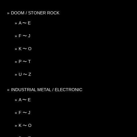
DOOM / STONER ROCK
A 〜 E
F 〜 J
K 〜 O
P 〜 T
U 〜 Z
INDUSTRIAL METAL / ELECTRONIC
A 〜 E
F 〜 J
K 〜 O