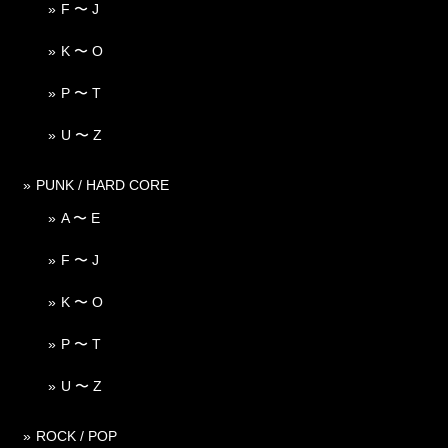
F 〜 J
K 〜 O
P 〜 T
U 〜 Z
PUNK / HARD CORE
A 〜 E
F 〜 J
K 〜 O
P 〜 T
U 〜 Z
ROCK / POP