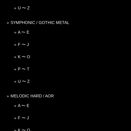
U 〜 Z
SYMPHONIC / GOTHIC METAL
A 〜 E
F 〜 J
K 〜 O
P 〜 T
U 〜 Z
MELODIC HARD / AOR
A 〜 E
F 〜 J
K 〜 O