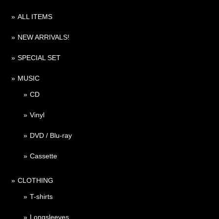
ALL ITEMS
NEW ARRIVALS!
SPECIAL SET
MUSIC
CD
Vinyl
DVD / Blu-ray
Cassette
CLOTHING
T-shirts
Longsleeves