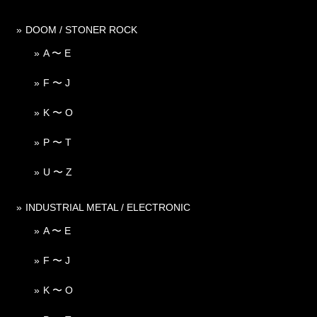
DOOM / STONER ROCK
A 〜 E
F 〜 J
K 〜 O
P 〜 T
U 〜 Z
INDUSTRIAL METAL / ELECTRONIC
A 〜 E
F 〜 J
K 〜 O