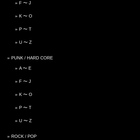
F 〜 J
K 〜 O
P 〜 T
U 〜 Z
PUNK / HARD CORE
A 〜 E
F 〜 J
K 〜 O
P 〜 T
U 〜 Z
ROCK / POP