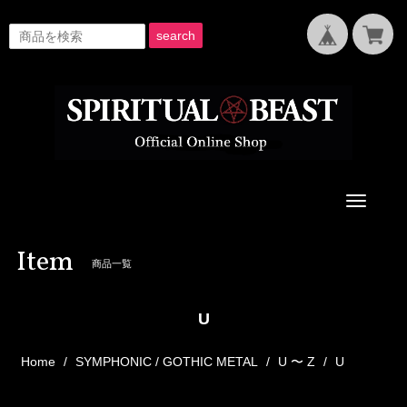
search
Toggle
navigati
Item
商品一覧
U
Home
SYMPHONIC / GOTHIC METAL
U 〜 Z
U