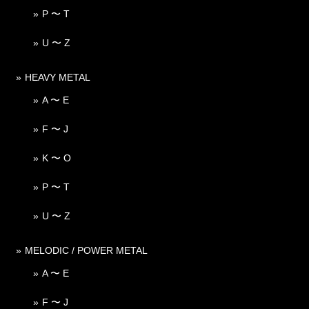
P 〜 T
U 〜 Z
HEAVY METAL
A 〜 E
F 〜 J
K 〜 O
P 〜 T
U 〜 Z
MELODIC / POWER METAL
A 〜 E
F 〜 J