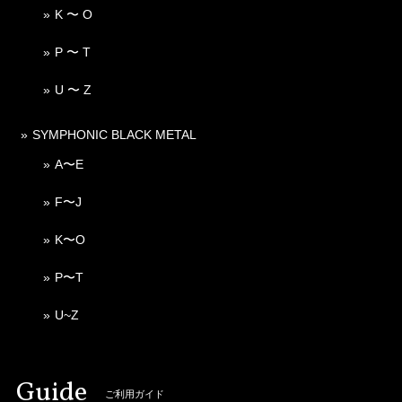
K 〜 O
P 〜 T
U 〜 Z
SYMPHONIC BLACK METAL
A〜E
F〜J
K〜O
P〜T
U~Z
Guide
ご利用ガイド