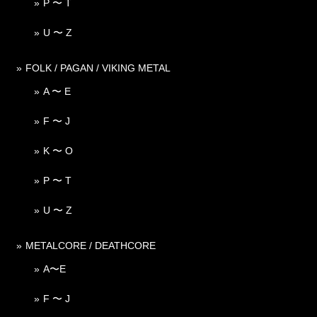
P 〜 T
U 〜 Z
FOLK / PAGAN / VIKING METAL
A 〜 E
F 〜 J
K 〜 O
P 〜 T
U 〜 Z
METALCORE / DEATHCORE
A〜E
F 〜 J