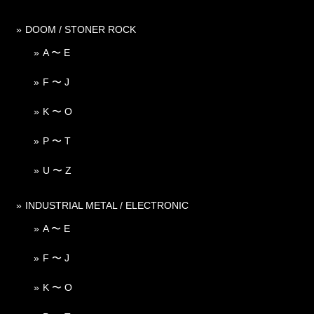
DOOM / STONER ROCK
A 〜 E
F 〜 J
K 〜 O
P 〜 T
U 〜 Z
INDUSTRIAL METAL / ELECTRONIC
A 〜 E
F 〜 J
K 〜 O