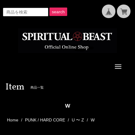
search
Toggle
navigati
Item
商品一覧
W
Home
PUNK / HARD CORE
U 〜 Z
W