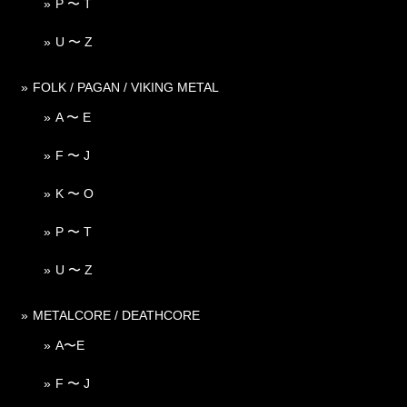
P 〜 T
U 〜 Z
FOLK / PAGAN / VIKING METAL
A 〜 E
F 〜 J
K 〜 O
P 〜 T
U 〜 Z
METALCORE / DEATHCORE
A〜E
F 〜 J