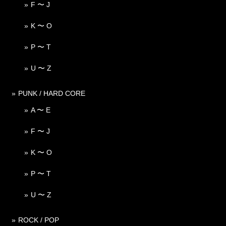
F 〜 J
K 〜 O
P 〜 T
U 〜 Z
PUNK / HARD CORE
A 〜 E
F 〜 J
K 〜 O
P 〜 T
U 〜 Z
ROCK / POP