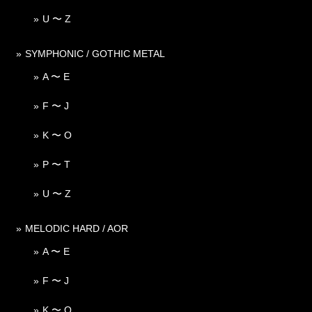
U 〜 Z
SYMPHONIC / GOTHIC METAL
A 〜 E
F 〜 J
K 〜 O
P 〜 T
U 〜 Z
MELODIC HARD / AOR
A 〜 E
F 〜 J
K 〜 O