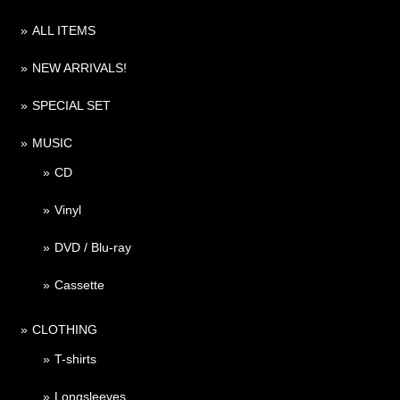
ALL ITEMS
NEW ARRIVALS!
SPECIAL SET
MUSIC
CD
Vinyl
DVD / Blu-ray
Cassette
CLOTHING
T-shirts
Longsleeves