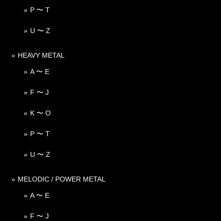
P 〜 T
U 〜 Z
HEAVY METAL
A 〜 E
F 〜 J
K 〜 O
P 〜 T
U 〜 Z
MELODIC / POWER METAL
A 〜 E
F 〜 J