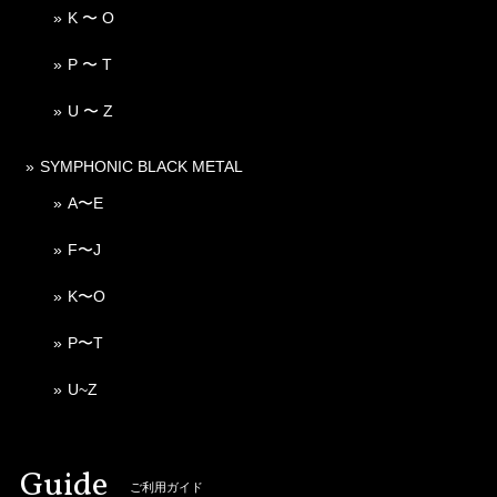
K 〜 O
P 〜 T
U 〜 Z
SYMPHONIC BLACK METAL
A〜E
F〜J
K〜O
P〜T
U~Z
Guide
ご利用ガイド