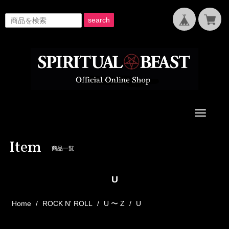
search
Toggle
navigati
Item
商品一覧
U
Home
ROCK N' ROLL
U 〜 Z
U