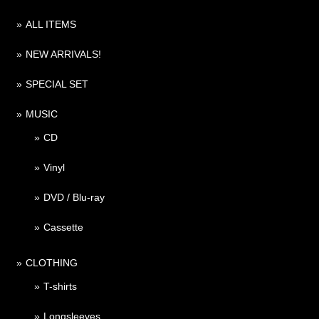
ALL ITEMS
NEW ARRIVALS!
SPECIAL SET
MUSIC
CD
Vinyl
DVD / Blu-ray
Cassette
CLOTHING
T-shirts
Longsleeves