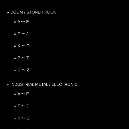
DOOM / STONER ROCK
A 〜 E
F 〜 J
K 〜 O
P 〜 T
U 〜 Z
INDUSTRIAL METAL / ELECTRONIC
A 〜 E
F 〜 J
K 〜 O