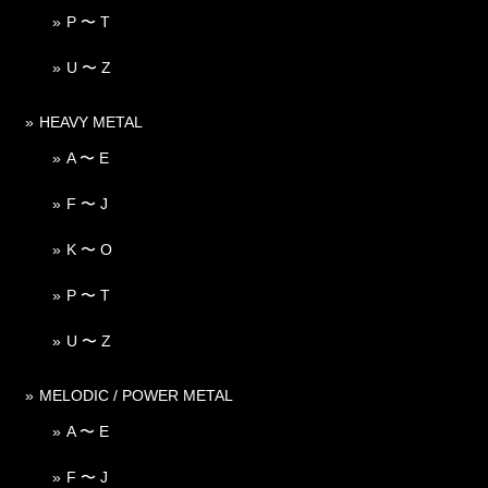
P 〜 T
U 〜 Z
HEAVY METAL
A 〜 E
F 〜 J
K 〜 O
P 〜 T
U 〜 Z
MELODIC / POWER METAL
A 〜 E
F 〜 J