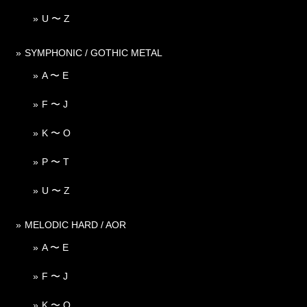
U 〜 Z
SYMPHONIC / GOTHIC METAL
A 〜 E
F 〜 J
K 〜 O
P 〜 T
U 〜 Z
MELODIC HARD / AOR
A 〜 E
F 〜 J
K 〜 O