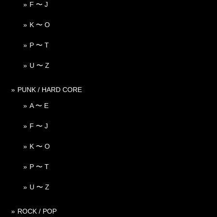
F 〜 J
K 〜 O
P 〜 T
U 〜 Z
PUNK / HARD CORE
A 〜 E
F 〜 J
K 〜 O
P 〜 T
U 〜 Z
ROCK / POP