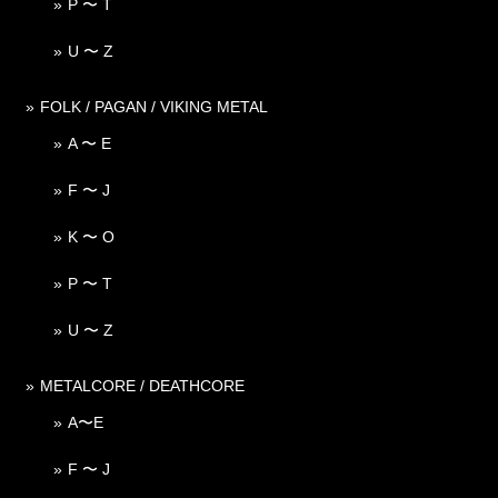
P 〜 T
U 〜 Z
FOLK / PAGAN / VIKING METAL
A 〜 E
F 〜 J
K 〜 O
P 〜 T
U 〜 Z
METALCORE / DEATHCORE
A〜E
F 〜 J