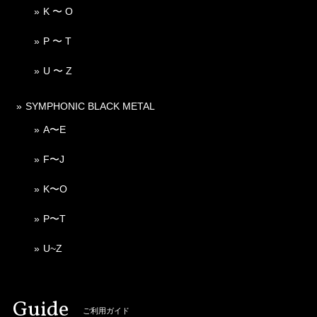
K 〜 O
P 〜 T
U 〜 Z
SYMPHONIC BLACK METAL
A〜E
F〜J
K〜O
P〜T
U~Z
Guide
ご利用ガイド