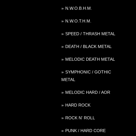
N.W.O.B.H.M.
N.W.O.T.H.M.
SPEED / THRASH METAL
DEATH / BLACK METAL
MELODIC DEATH METAL
SYMPHONIC / GOTHIC
METAL
MELODIC HARD / AOR
HARD ROCK
ROCK N' ROLL
PUNK / HARD CORE