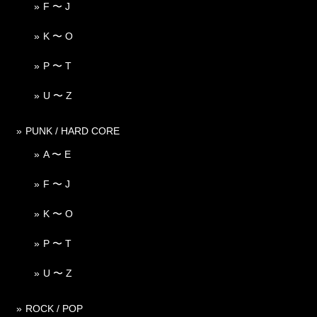
F 〜 J
K 〜 O
P 〜 T
U 〜 Z
PUNK / HARD CORE
A 〜 E
F 〜 J
K 〜 O
P 〜 T
U 〜 Z
ROCK / POP