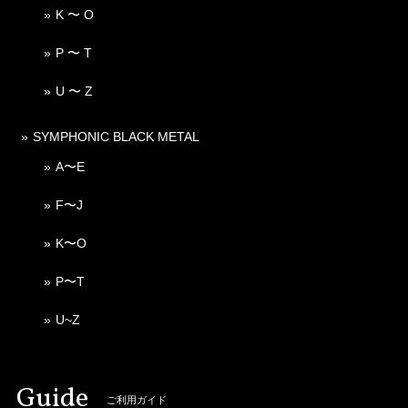
K 〜 O
P 〜 T
U 〜 Z
SYMPHONIC BLACK METAL
A〜E
F〜J
K〜O
P〜T
U~Z
Guide
ご利用ガイド