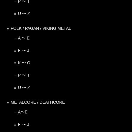
P 〜 T
U 〜 Z
FOLK / PAGAN / VIKING METAL
A 〜 E
F 〜 J
K 〜 O
P 〜 T
U 〜 Z
METALCORE / DEATHCORE
A〜E
F 〜 J