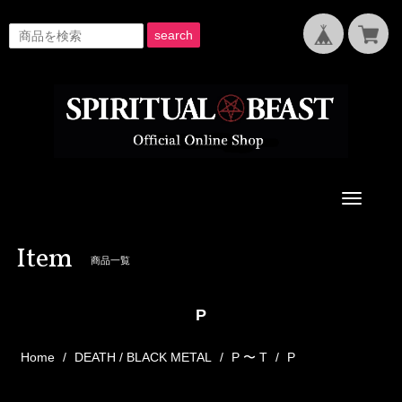
search
Toggle
navigati
Item
商品一覧
P
Home
DEATH / BLACK METAL
P 〜 T
P