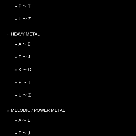
P 〜 T
U 〜 Z
HEAVY METAL
A 〜 E
F 〜 J
K 〜 O
P 〜 T
U 〜 Z
MELODIC / POWER METAL
A 〜 E
F 〜 J