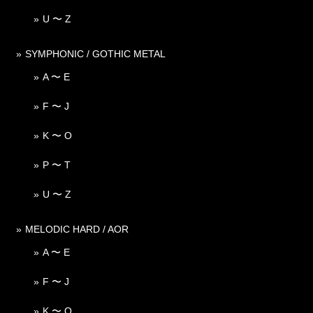
U 〜 Z
SYMPHONIC / GOTHIC METAL
A 〜 E
F 〜 J
K 〜 O
P 〜 T
U 〜 Z
MELODIC HARD / AOR
A 〜 E
F 〜 J
K 〜 O