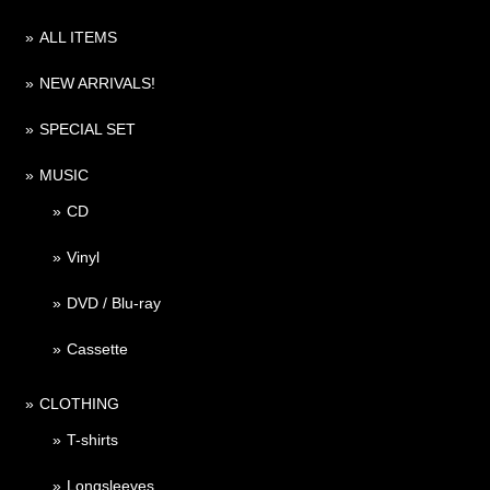
ALL ITEMS
NEW ARRIVALS!
SPECIAL SET
MUSIC
CD
Vinyl
DVD / Blu-ray
Cassette
CLOTHING
T-shirts
Longsleeves