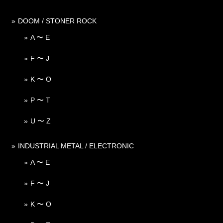
DOOM / STONER ROCK
A 〜 E
F 〜 J
K 〜 O
P 〜 T
U 〜 Z
INDUSTRIAL METAL / ELECTRONIC
A 〜 E
F 〜 J
K 〜 O