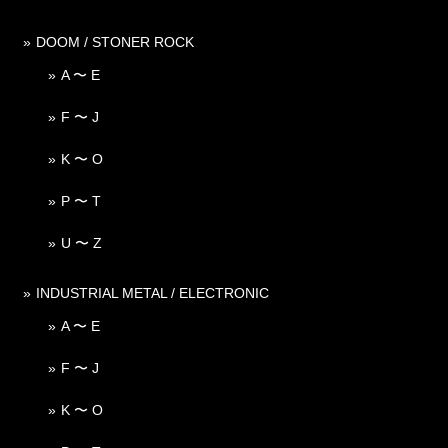
DOOM / STONER ROCK
A 〜 E
F 〜 J
K 〜 O
P 〜 T
U 〜 Z
INDUSTRIAL METAL / ELECTRONIC
A 〜 E
F 〜 J
K 〜 O