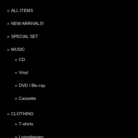
ALL ITEMS
NEW ARRIVALS!
SPECIAL SET
MUSIC
CD
Vinyl
DVD / Blu-ray
Cassette
CLOTHING
T-shirts
Longsleeves