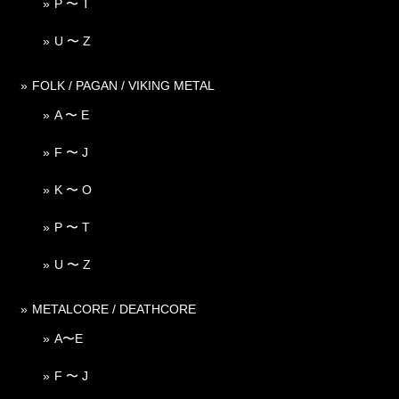
P 〜 T
U 〜 Z
FOLK / PAGAN / VIKING METAL
A 〜 E
F 〜 J
K 〜 O
P 〜 T
U 〜 Z
METALCORE / DEATHCORE
A〜E
F 〜 J