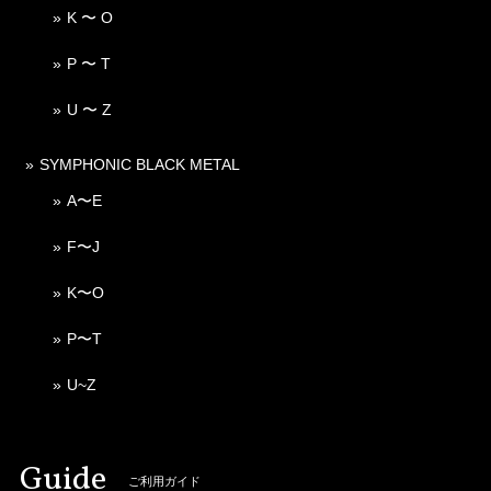
K 〜 O
P 〜 T
U 〜 Z
SYMPHONIC BLACK METAL
A〜E
F〜J
K〜O
P〜T
U~Z
Guide
ご利用ガイド