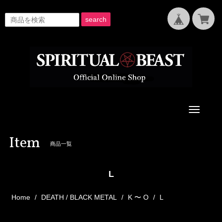
search
Toggle
navigati
Item
商品一覧
L
Home
DEATH / BLACK METAL
K 〜 O
L