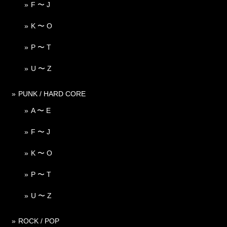
F 〜 J
K 〜 O
P 〜 T
U 〜 Z
PUNK / HARD CORE
A 〜 E
F 〜 J
K 〜 O
P 〜 T
U 〜 Z
ROCK / POP