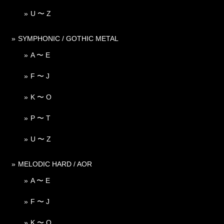
U 〜 Z
SYMPHONIC / GOTHIC METAL
A 〜 E
F 〜 J
K 〜 O
P 〜 T
U 〜 Z
MELODIC HARD / AOR
A 〜 E
F 〜 J
K 〜 O