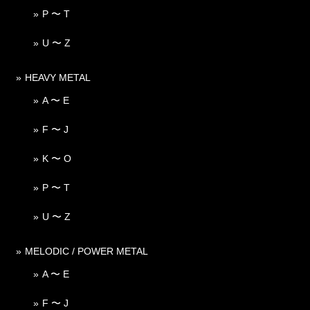
P 〜 T
U 〜 Z
HEAVY METAL
A 〜 E
F 〜 J
K 〜 O
P 〜 T
U 〜 Z
MELODIC / POWER METAL
A 〜 E
F 〜 J