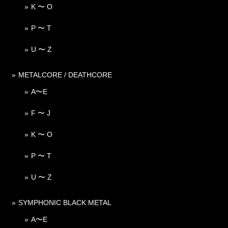
K 〜 O
P 〜 T
U 〜 Z
METALCORE / DEATHCORE
A〜E
F 〜 J
K 〜 O
P 〜 T
U 〜 Z
SYMPHONIC BLACK METAL
A〜E