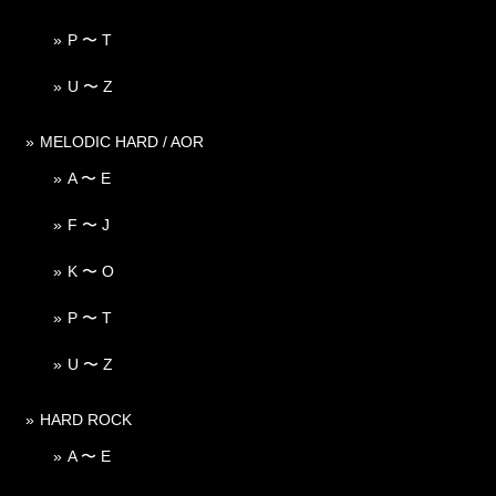
P 〜 T
U 〜 Z
MELODIC HARD / AOR
A 〜 E
F 〜 J
K 〜 O
P 〜 T
U 〜 Z
HARD ROCK
A 〜 E