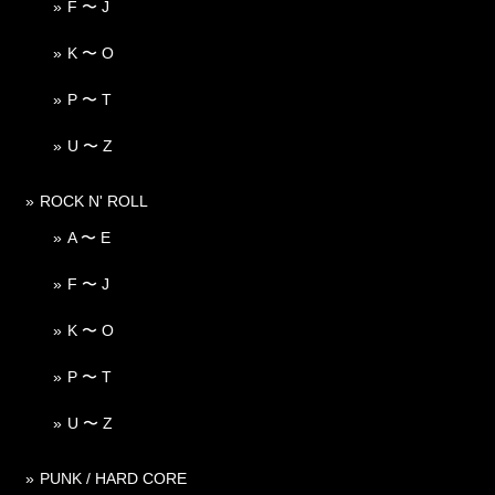
F 〜 J
K 〜 O
P 〜 T
U 〜 Z
ROCK N' ROLL
A 〜 E
F 〜 J
K 〜 O
P 〜 T
U 〜 Z
PUNK / HARD CORE