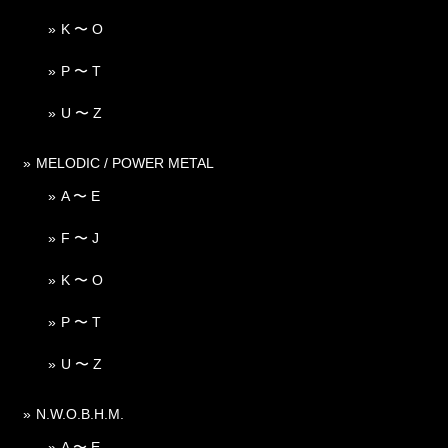
K 〜 O
P 〜 T
U 〜 Z
MELODIC / POWER METAL
A 〜 E
F 〜 J
K 〜 O
P 〜 T
U 〜 Z
N.W.O.B.H.M.
A 〜 E