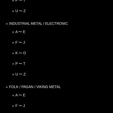
P 〜 T
U 〜 Z
INDUSTRIAL METAL / ELECTRONIC
A 〜 E
F 〜 J
K 〜 O
P 〜 T
U 〜 Z
FOLK / PAGAN / VIKING METAL
A 〜 E
F 〜 J