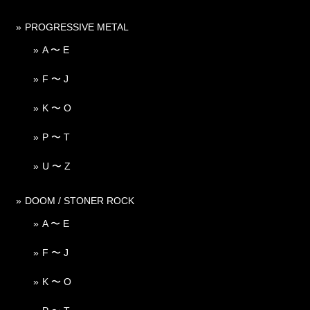
PROGRESSIVE METAL
A 〜 E
F 〜 J
K 〜 O
P 〜 T
U 〜 Z
DOOM / STONER ROCK
A 〜 E
F 〜 J
K 〜 O