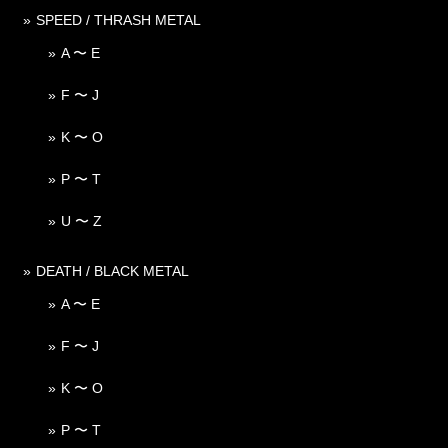
SPEED / THRASH METAL
A 〜 E
F 〜 J
K 〜 O
P 〜 T
U 〜 Z
DEATH / BLACK METAL
A 〜 E
F 〜 J
K 〜 O
P 〜 T