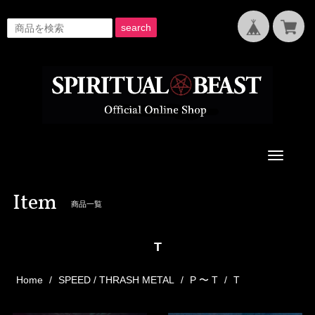
search
Toggle
navigati
Item
商品一覧
T
Home
SPEED / THRASH METAL
P 〜 T
T