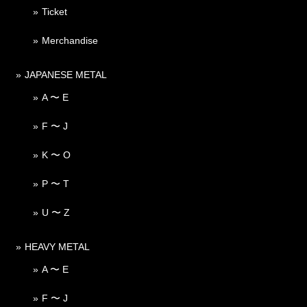
Ticket
Merchandise
JAPANESE METAL
A 〜 E
F 〜 J
K 〜 O
P 〜 T
U 〜 Z
HEAVY METAL
A 〜 E
F 〜 J