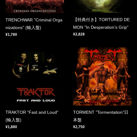
【特典付き】TORTURED DE
TRENCHWAR "Criminal Orga
MON "In Desperation’s Grip"
nizations" (輸入盤)
¥2,828
¥1,780
TRAKTOR "Fast and Loud"
TORMENT "Tormentation"日
(輸入盤)
本盤
¥1,880
¥2,750