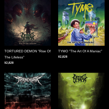
TORTURED DEMON "Rise Of
TYMO "The Art Of A Maniac"
¥2,828
The Lifeless"
¥2,828