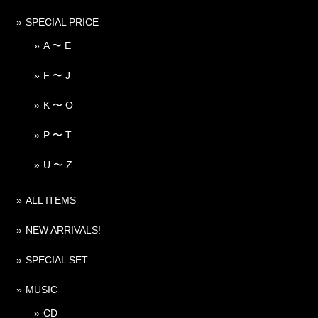
SPECIAL PRICE
A 〜 E
F 〜 J
K 〜 O
P 〜 T
U 〜 Z
ALL ITEMS
NEW ARRIVALS!
SPECIAL SET
MUSIC
CD