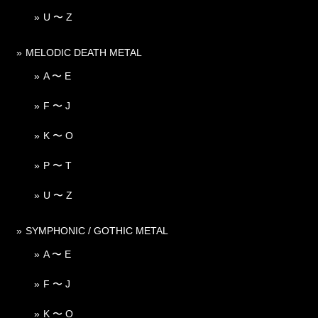
U 〜 Z
MELODIC DEATH METAL
A 〜 E
F 〜 J
K 〜 O
P 〜 T
U 〜 Z
SYMPHONIC / GOTHIC METAL
A 〜 E
F 〜 J
K 〜 O