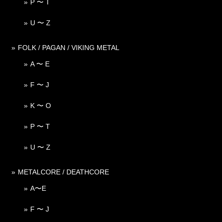
P 〜 T
U 〜 Z
FOLK / PAGAN / VIKING METAL
A 〜 E
F 〜 J
K 〜 O
P 〜 T
U 〜 Z
METALCORE / DEATHCORE
A〜E
F 〜 J