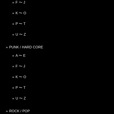
F 〜 J
K 〜 O
P 〜 T
U 〜 Z
PUNK / HARD CORE
A 〜 E
F 〜 J
K 〜 O
P 〜 T
U 〜 Z
ROCK / POP