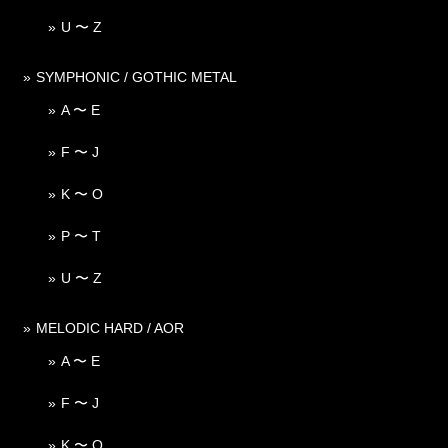
U 〜 Z
SYMPHONIC / GOTHIC METAL
A 〜 E
F 〜 J
K 〜 O
P 〜 T
U 〜 Z
MELODIC HARD / AOR
A 〜 E
F 〜 J
K 〜 O