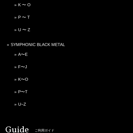
K 〜 O
P 〜 T
U 〜 Z
SYMPHONIC BLACK METAL
A〜E
F〜J
K〜O
P〜T
U~Z
Guide
ご利用ガイド