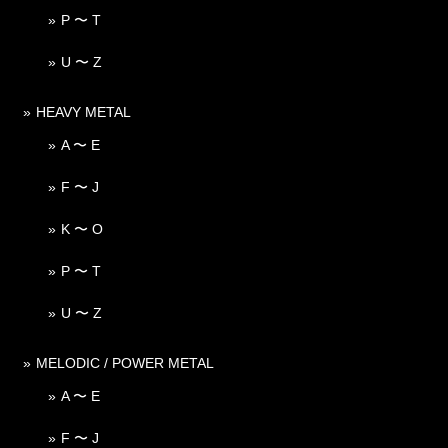
P 〜 T
U 〜 Z
HEAVY METAL
A 〜 E
F 〜 J
K 〜 O
P 〜 T
U 〜 Z
MELODIC / POWER METAL
A 〜 E
F 〜 J