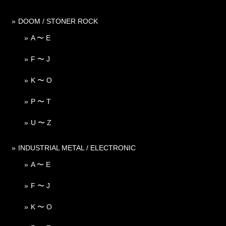
DOOM / STONER ROCK
A 〜 E
F 〜 J
K 〜 O
P 〜 T
U 〜 Z
INDUSTRIAL METAL / ELECTRONIC
A 〜 E
F 〜 J
K 〜 O