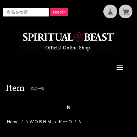
search
Toggle
navigati
Item
商品一覧
N
Home
N.W.O.B.H.M.
K 〜 O
N