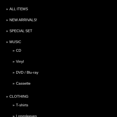
ALL ITEMS
NEW ARRIVALS!
SPECIAL SET
MUSIC
CD
Vinyl
DVD / Blu-ray
Cassette
CLOTHING
T-shirts
Longsleeves