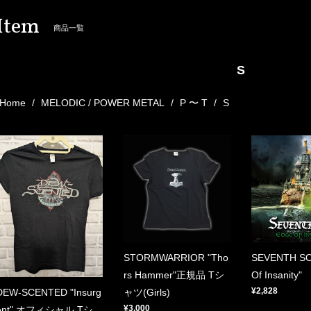
Item
商品一覧
S
Home
MELODIC / POWER METAL
P 〜 T
S
STORMWARRIOR "Tho
SEVENTH SO
rs Hammer"正規品 Tシ
Of Insanity"
¥2,828
ャツ(Girls)
DEW-SCENTED "Insurg
¥3,000
ent" オフィシャル Tシ