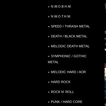
N.W.O.B.H.M.
N.W.O.T.H.M.
SPEED / THRASH METAL
DEATH / BLACK METAL
MELODIC DEATH METAL
SYMPHONIC / GOTHIC
METAL
MELODIC HARD / AOR
HARD ROCK
ROCK N' ROLL
PUNK / HARD CORE