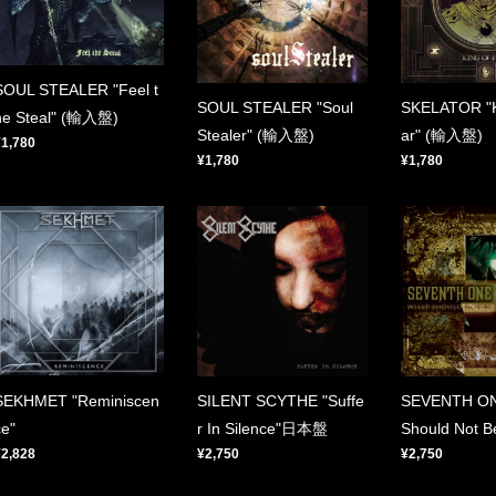
SOUL STEALER "Feel t
SOUL STEALER "Soul
SKELATOR "K
he Steal" (輸入盤)
Stealer" (輸入盤)
ar" (輸入盤)
¥1,780
¥1,780
¥1,780
SEKHMET "Reminiscen
SILENT SCYTHE "Suffe
SEVENTH ON
ce"
r In Silence"日本盤
Should Not
¥2,828
¥2,750
¥2,750