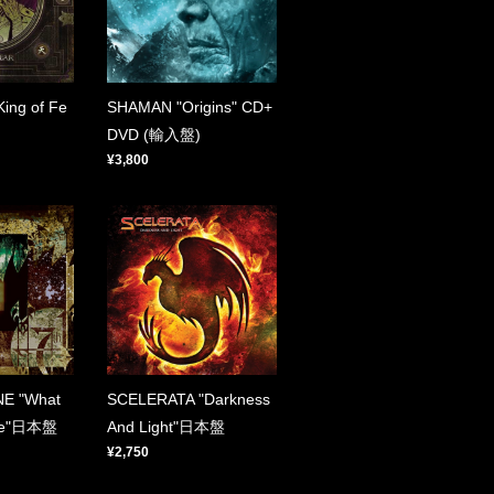
ing of Fe
SHAMAN "Origins" CD+
DVD (輸入盤)
¥3,800
E "What
SCELERATA "Darkness
 Be"日本盤
And Light"日本盤
¥2,750