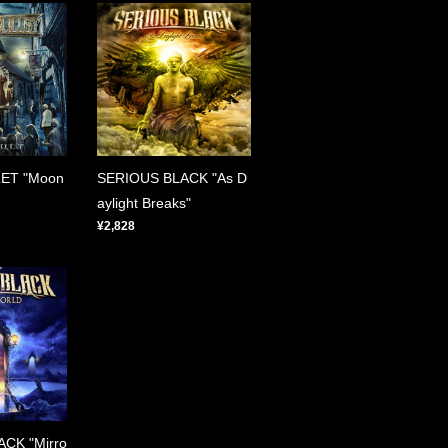
LET "Moon
SERIOUS BLACK "As D
aylight Breaks"
¥2,828
CK "Mirro