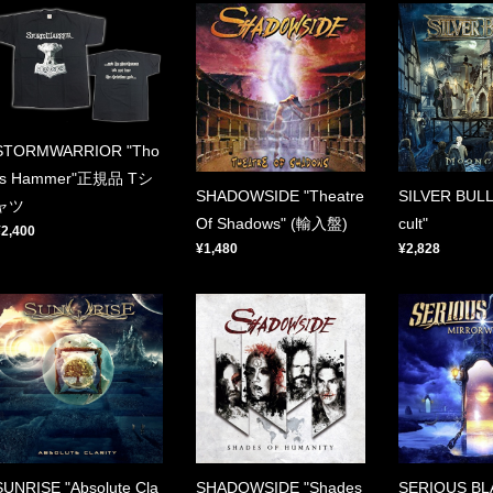
STORMWARRIOR "Tho
rs Hammer"正規品 Tシ
SHADOWSIDE "Theatre
SILVER BUL
ャツ
Of Shadows" (輸入盤)
cult"
¥2,400
¥1,480
¥2,828
SUNRISE "Absolute Cla
SHADOWSIDE "Shades
SERIOUS BLA