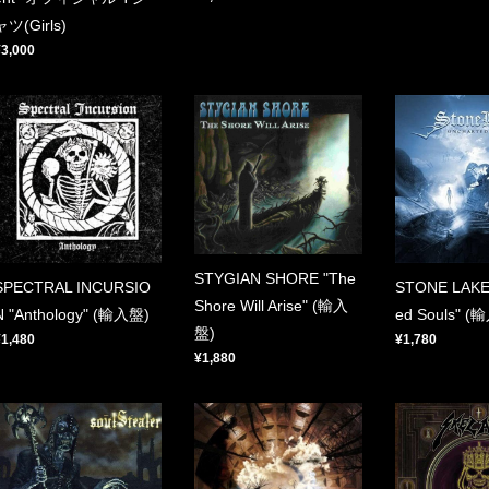
ャツ(Girls)
¥3,000
STYGIAN SHORE "The
SPECTRAL INCURSIO
STONE LAKE 
Shore Will Arise" (輸入
N "Anthology" (輸入盤)
ed Souls" (
盤)
¥1,480
¥1,780
¥1,880