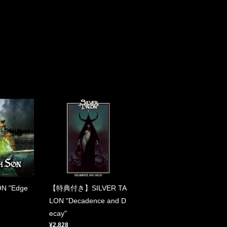
N "Edge
【特典付き】SILVER TA
LON "Decadence and D
ecay"
¥2,828