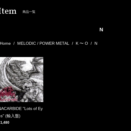
Item
商品一覧
N
Home
MELODIC / POWER METAL
K 〜 O
N
NACARBIDE "Lots of Ey
es" (輸入盤)
¥1,480