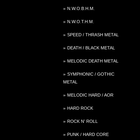
N.W.O.B.H.M.
N.W.O.T.H.M.
SPEED / THRASH METAL
DEATH / BLACK METAL
MELODIC DEATH METAL
SYMPHONIC / GOTHIC
METAL
MELODIC HARD / AOR
HARD ROCK
ROCK N' ROLL
PUNK / HARD CORE