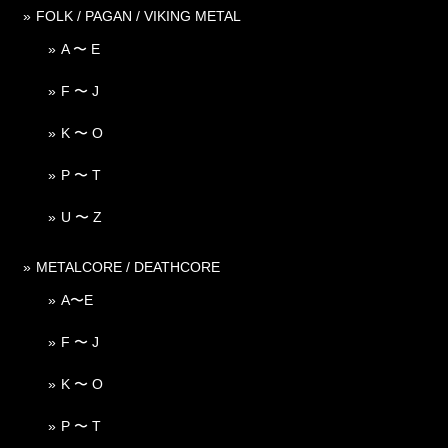
FOLK / PAGAN / VIKING METAL
A 〜 E
F 〜 J
K 〜 O
P 〜 T
U 〜 Z
METALCORE / DEATHCORE
A〜E
F 〜 J
K 〜 O
P 〜 T