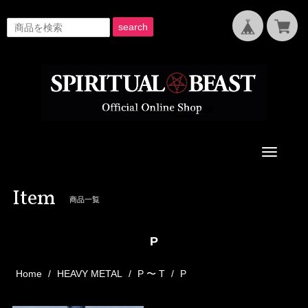
search
Toggle
navigati
Item
商品一覧
P
Home
HEAVY METAL
P 〜 T
P