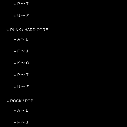
P 〜 T
U 〜 Z
PUNK / HARD CORE
A 〜 E
F 〜 J
K 〜 O
P 〜 T
U 〜 Z
ROCK / POP
A 〜 E
F 〜 J