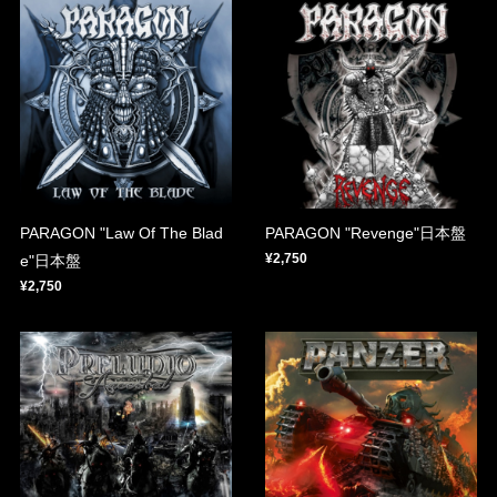
PARAGON "Law Of The Blad
PARAGON "Revenge"日本盤
¥2,750
e"日本盤
¥2,750