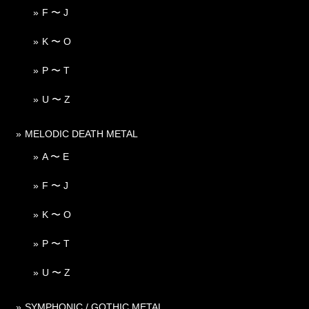
F 〜 J
K 〜 O
P 〜 T
U 〜 Z
MELODIC DEATH METAL
A 〜 E
F 〜 J
K 〜 O
P 〜 T
U 〜 Z
SYMPHONIC / GOTHIC METAL