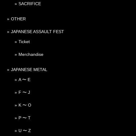
SACRIFICE
OTHER
JAPANESE ASSAULT FEST
Ticket
Merchandise
JAPANESE METAL
A 〜 E
F 〜 J
K 〜 O
P 〜 T
U 〜 Z