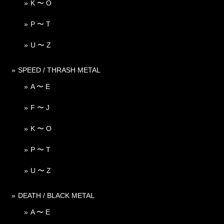
K 〜 O
P 〜 T
U 〜 Z
SPEED / THRASH METAL
A 〜 E
F 〜 J
K 〜 O
P 〜 T
U 〜 Z
DEATH / BLACK METAL
A 〜 E