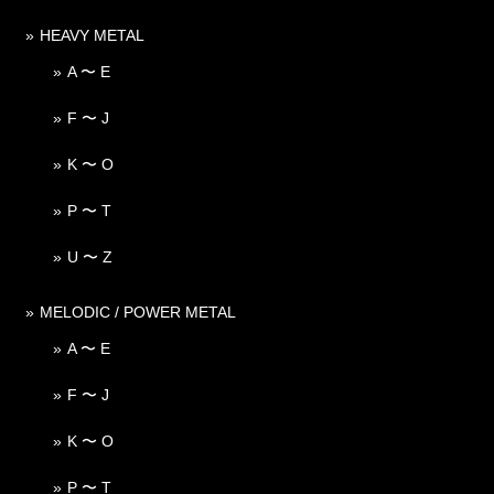
HEAVY METAL
A 〜 E
F 〜 J
K 〜 O
P 〜 T
U 〜 Z
MELODIC / POWER METAL
A 〜 E
F 〜 J
K 〜 O
P 〜 T