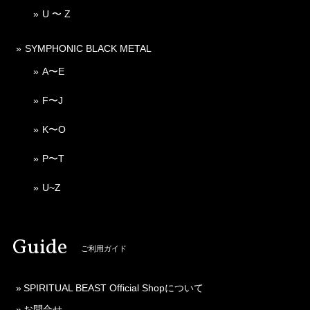
U 〜 Z
SYMPHONIC BLACK METAL
A〜E
F〜J
K〜O
P〜T
U~Z
Guide
ご利用ガイド
SPIRITUAL BEAST Official Shopについて
お問合せ