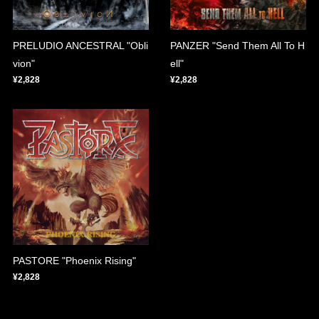
PRELUDIO ANCESTRAL "Obli
PANZER "Send Them All To H
vion"
ell"
¥2,828
¥2,828
PASTORE "Phoenix Rising"
¥2,828