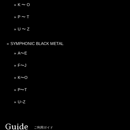
K 〜 O
P 〜 T
U 〜 Z
SYMPHONIC BLACK METAL
A〜E
F〜J
K〜O
P〜T
U~Z
Guide
ご利用ガイド