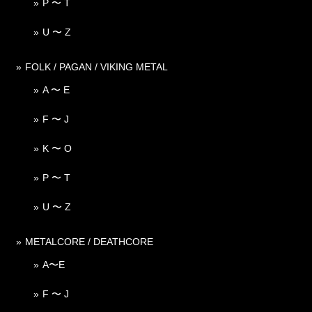
P 〜 T
U 〜 Z
FOLK / PAGAN / VIKING METAL
A 〜 E
F 〜 J
K 〜 O
P 〜 T
U 〜 Z
METALCORE / DEATHCORE
A〜E
F 〜 J