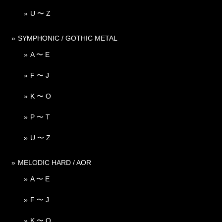
U 〜 Z
SYMPHONIC / GOTHIC METAL
A 〜 E
F 〜 J
K 〜 O
P 〜 T
U 〜 Z
MELODIC HARD / AOR
A 〜 E
F 〜 J
K 〜 O