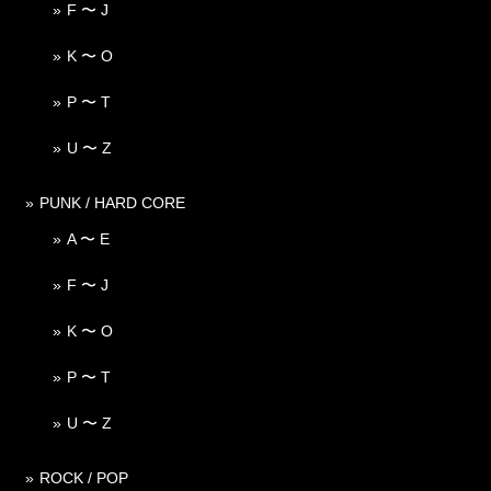
F 〜 J
K 〜 O
P 〜 T
U 〜 Z
PUNK / HARD CORE
A 〜 E
F 〜 J
K 〜 O
P 〜 T
U 〜 Z
ROCK / POP