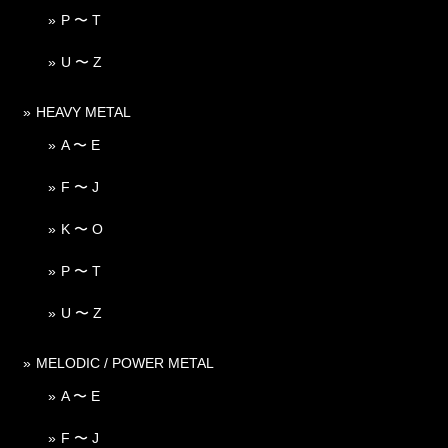
P 〜 T
U 〜 Z
HEAVY METAL
A 〜 E
F 〜 J
K 〜 O
P 〜 T
U 〜 Z
MELODIC / POWER METAL
A 〜 E
F 〜 J