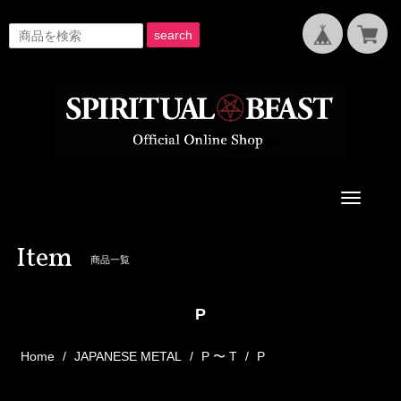
search
Toggle
navigati
Item
商品一覧
P
Home
JAPANESE METAL
P 〜 T
P