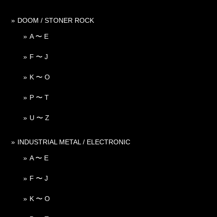
DOOM / STONER ROCK
A 〜 E
F 〜 J
K 〜 O
P 〜 T
U 〜 Z
INDUSTRIAL METAL / ELECTRONIC
A 〜 E
F 〜 J
K 〜 O