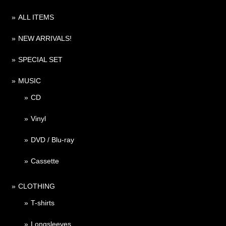
ALL ITEMS
NEW ARRIVALS!
SPECIAL SET
MUSIC
CD
Vinyl
DVD / Blu-ray
Cassette
CLOTHING
T-shirts
Longsleeves