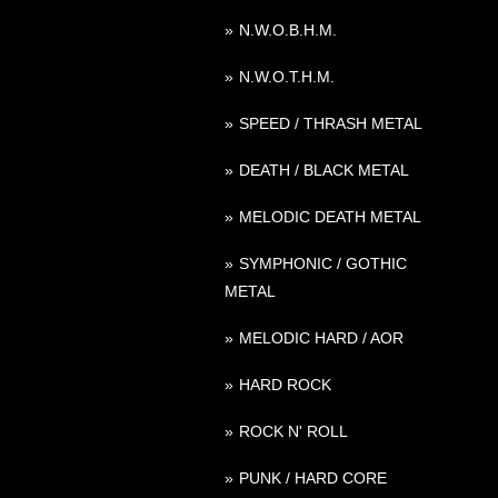
N.W.O.B.H.M.
N.W.O.T.H.M.
SPEED / THRASH METAL
DEATH / BLACK METAL
MELODIC DEATH METAL
SYMPHONIC / GOTHIC
METAL
MELODIC HARD / AOR
HARD ROCK
ROCK N' ROLL
PUNK / HARD CORE